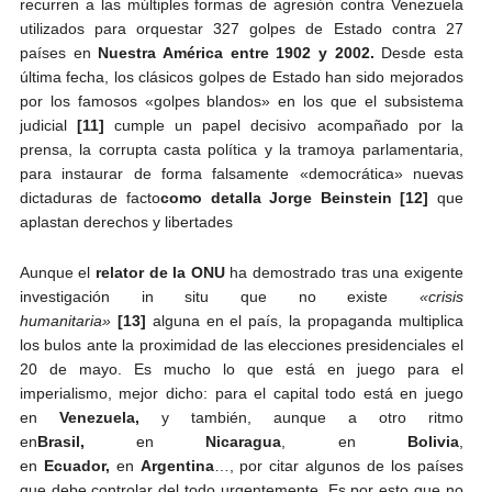
recurren a las múltiples formas de agresión contra Venezuela
utilizados para orquestar 327 golpes de Estado contra 27
países en
Nuestra América entre 1902 y 2002.
Desde esta
última fecha, los clásicos golpes de Estado han sido mejorados
por los famosos «golpes blandos» en los que el subsistema
judicial
[11]
cumple un papel decisivo acompañado por la
prensa, la corrupta casta política y la tramoya parlamentaria,
para instaurar de forma falsamente «democrática» nuevas
dictaduras de facto
como detalla Jorge Beinstein
[12]
que
aplastan derechos y libertades
Aunque el
relator de la ONU
ha demostrado tras una exigente
investigación in situ que no existe
«crisis
humanitaria»
[13]
alguna en el país, la propaganda multiplica
los bulos ante la proximidad de las elecciones presidenciales el
20 de mayo. Es mucho lo que está en juego para el
imperialismo, mejor dicho: para el capital todo está en juego
en
Venezuela,
y también, aunque a otro ritmo
en
Brasil,
en
Nicaragua
, en
Bolivia
,
en
Ecuador,
en
Argentina
…, por citar algunos de los países
que debe controlar del todo urgentemente. Es por esto que no