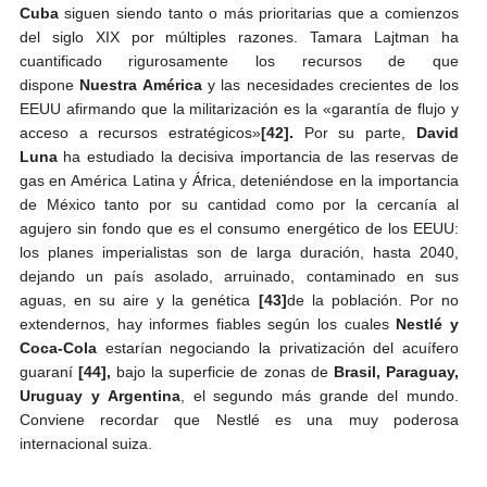
Cuba
siguen siendo tanto o más prioritarias que a comienzos
del siglo XIX por múltiples razones. Tamara Lajtman ha
cuantificado rigurosamente los recursos de que
dispone
Nuestra América
y las necesidades crecientes de los
EEUU afirmando que la militarización es la «garantía de flujo y
acceso a recursos estratégicos»
[42].
Por su parte,
David
Luna
ha estudiado la decisiva importancia de las reservas de
gas en América Latina y África, deteniéndose en la importancia
de México tanto por su cantidad como por la cercanía al
agujero sin fondo que es el consumo energético de los EEUU:
los planes imperialistas son de larga duración, hasta 2040,
dejando un país asolado, arruinado, contaminado en sus
aguas, en su aire y la genética
[43]
de la población. Por no
extendernos, hay informes fiables según los cuales
Nestlé y
Coca-Cola
estarían negociando la privatización del acuífero
guaraní
[44],
bajo la superficie de zonas de
Brasil, Paraguay,
Uruguay y Argentina
, el segundo más grande del mundo.
Conviene recordar que Nestlé es una muy poderosa
internacional suiza.