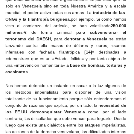
sólo en Venezuela sino en toda Nuestra América y a escala
mundial, el poder activa todas sus armas. La
industria de las
ONGs y la filantropía burguesa,
por ejemplo. Si como hemos
visto al comienzo del artículo, se han volatilizado
250.000
millones-€ d
e forma criminal
para subvencionar el
terrorismo del DAESH,
para
derrotar a Venezuela
se están
lanzando contra ella masas de dólares y euros, «sumas
infernales con fachada filantrópica
[14]»
destinadas a
«demostrar» que es un «Estado fallido» y por tanto objeto de
una «intervención humanitaria»
a base de bombas, torturas y
asesinatos.
Nos hemos detenido un instante en sacar a la luz algunos de
los métodos imperialistas para disponer de una visión
totalizante de su funcionamiento porque sólo entenderemos el
conjunto de razones que explica, por un lado, la
necesidad de
los EE.UU de
reconquistar Venezuela
como, por el lado
contrario, las dificultades que debe vencer para lograrlo. Desde
luego que existe una dialéctica entre los ataques imperialistas,
las acciones de la derecha venezolana, las dificultades internas