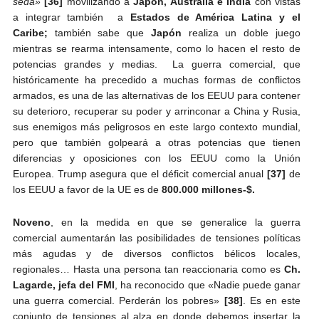
seda»
[36]
movilizando a
Japón, Australia e India
con vistas
a integrar también a
Estados de América Latina y el
Caribe;
también sabe que
Japón
realiza un doble juego
mientras se rearma intensamente, como lo hacen el resto de
potencias grandes y medias. La guerra comercial, que
históricamente ha precedido a muchas formas de conflictos
armados, es una de las alternativas de los EEUU para contener
su deterioro, recuperar su poder y arrinconar a China y Rusia,
sus enemigos más peligrosos en este largo contexto mundial,
pero que también golpeará a otras potencias que tienen
diferencias y oposiciones con los EEUU como la Unión
Europea. Trump asegura que el déficit comercial anual
[37]
de
los EEUU a favor de la UE es de
800.000 millones-$.
Noveno
, en la medida en que se generalice la guerra
comercial aumentarán las posibilidades de tensiones políticas
más agudas y de diversos conflictos bélicos locales,
regionales… Hasta una persona tan reaccionaria como es
Ch.
Lagarde, jefa del FMI
, ha reconocido que «Nadie puede ganar
una guerra comercial. Perderán los pobres»
[38]
. Es en este
conjunto de tensiones al alza en donde debemos insertar la