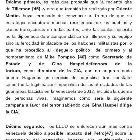
Décimo primero,
es más que probable que la reciente gira
de
Tillerson
[45]
-y otra que también ha realizado por
Oriente
Medio-
haya terminado de convencer a Trump de que su
estrategia encontrará muchas resistencias de los pueblos y
clases trabajadoras en todas partes, ante las cuales necesita
no la diplomacia dura aunque clásica de Tillerson y su equipo
sino la ferocidad implacable de los halcones militaristas por lo
que ha procedido al «degüello político» del primero y al
nombramiento de
Mike Pompeo
[46]
como
Secretario de
Estado y de Gina Haspel,
defensora de la
tortura,
como
directora de la CIA,
que no auguran nada
bueno. Hagamos un ejercicio de heurística: tras constatar
cómo fue la legitimación imperialista de las atrocidades de las
guarimbas fascista en la Venezuela de 2017, incluida la quema
de personas vivas, imaginemos cómo será la siguiente
campaña a favor del terror sabiendo que
Gina Haspel dirige
la CIA.
Décimo segundo,
los EEUU se enfurecen aún más contra
Venezuela debido al
posible impacto del Petro
[47]
sobre la
supremacía del petrodólar, impacto que multiplicaría los