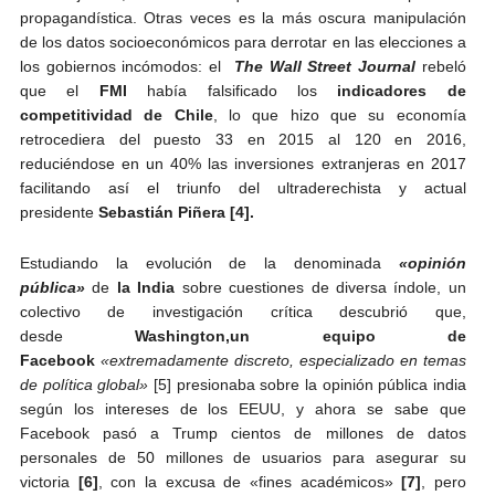
propagandística. Otras veces es la más oscura manipulación
de los datos socioeconómicos para derrotar en las elecciones a
los gobiernos incómodos: el
The Wall Street Journal
rebeló
que el
FMI
había falsificado los
indicadores de
competitividad de Chile
, lo que hizo que su economía
retrocediera del puesto 33 en 2015 al 120 en 2016,
reduciéndose en un 40% las inversiones extranjeras en 2017
facilitando así el triunfo del ultraderechista y actual
presidente
Sebastián Piñera
[4].
Estudiando la evolución de la denominada
«opinión
pública»
de
la India
sobre cuestiones de diversa índole, un
colectivo de investigación crítica descubrió que,
desde
Washington,
un
equipo de
Facebook
«extremadamente discreto, especializado en temas
de política global»
[5] presionaba sobre la opinión pública india
según los intereses de los EEUU, y ahora se sabe que
Facebook pasó a Trump cientos de millones de datos
personales de 50 millones de usuarios para asegurar su
victoria
[6]
, con la excusa de «fines académicos»
[7]
, pero