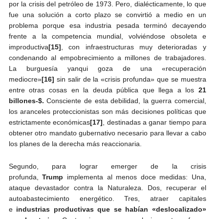
por la crisis del petróleo de 1973. Pero, dialécticamente, lo que
fue una solución a corto plazo se convirtió a medio en un
problema porque esa industria pesada terminó decayendo
frente a la competencia mundial, volviéndose obsoleta e
improductiva
[15]
, con infraestructuras muy deterioradas y
condenando al empobrecimiento a millones de trabajadores.
La burguesía yanqui goza de una «recuperación
mediocre»
[16]
sin salir de la «crisis profunda» que se muestra
entre otras cosas en la deuda pública que llega a los
21
billones-$.
Consciente de esta debilidad, la guerra comercial,
los aranceles proteccionistas son más decisiones políticas que
estrictamente económicas
[17]
, destinadas a ganar tiempo para
obtener otro mandato gubernativo necesario para llevar a cabo
los planes de la derecha más reaccionaria.
Segundo, para lograr emerger de la crisis
profunda,
Trump
implementa al menos doce medidas: Una,
ataque devastador contra la Naturaleza. Dos, recuperar el
autoabastecimiento energético. Tres, atraer capitales
e
industrias productivas que se habían «deslocalizado»