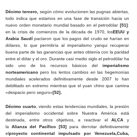
Décimo tercero,
según cómo evolucionen las pugnas abiertas,
todo indica que estamos en una fase de transición hacia un
nuevo orden monetario mundial basado en el petrodólar
[51]
:
en la crisis de comienzos de la década de 1970, los
EEUU y
Arabia Saudí
pactaron que los pagos del crudo se harían en
dólares, lo que permitiría al imperialismo yanqui recuperar
buena parte de las ganancias que antes obtenía con la paridad
entre el dólar y el oro. Durante casi medio siglo el petrodólar ha
sido uno de los recursos básicos del
imperialismo
norteamericano
pero los lentos cambios en las hegemonías
mundiales acelerados definitivamente desde 2007 lo han
debilitado en extremo mientras que el yuan chino que camina
«despacio pero seguro»
[52].
Décimo cuarto
, viendo estas tendencias mundiales, la presión
del imperialismo occidental sobre Nuestra América está
destinada, entre otros objetivos, a reactivar el
ALCA
y
la
Alianza del Pacífico
[53]
para derrotar definitivamente
el
proyecto continental impulsado por Venezuela,
Cuba,