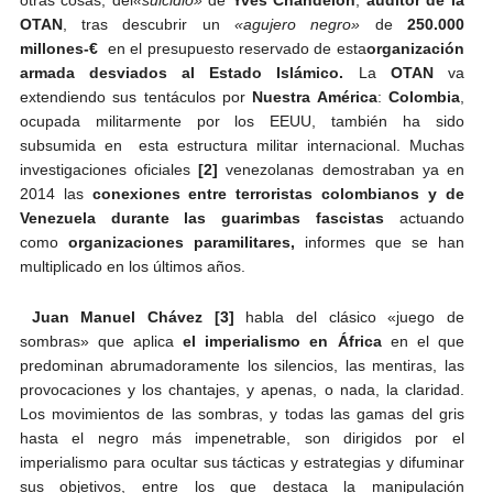
OTAN
, tras descubrir un
«agujero negro»
de
250.000
millones-€
en el presupuesto reservado de esta
organización
armada desviados al Estado Islámico.
La
OTAN
va
extendiendo sus tentáculos por
Nuestra América
:
Colombia
,
ocupada militarmente por los EEUU, también ha sido
subsumida en esta estructura militar internacional. Muchas
investigaciones oficiales
[2]
venezolanas demostraban ya en
2014 las
conexiones entre terroristas colombianos y de
Venezuela durante las guarimbas fascistas
actuando
como
organizaciones paramilitares,
informes que se han
multiplicado en los últimos años.
Juan Manuel Chávez
[3]
habla del clásico «juego de
sombras» que aplica
el imperialismo en África
en el que
predominan abrumadoramente los silencios, las mentiras, las
provocaciones y los chantajes, y apenas, o nada, la claridad.
Los movimientos de las sombras, y todas las gamas del gris
hasta el negro más impenetrable, son dirigidos por el
imperialismo para ocultar sus tácticas y estrategias y difuminar
sus objetivos, entre los que destaca la manipulación