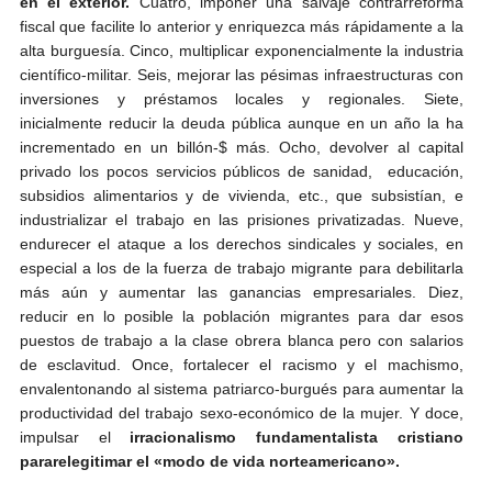
en el exterior.
Cuatro, imponer una salvaje contrarreforma
fiscal que facilite lo anterior y enriquezca más rápidamente a la
alta burguesía. Cinco, multiplicar exponencialmente la industria
científico-militar. Seis, mejorar las pésimas infraestructuras con
inversiones y préstamos locales y regionales. Siete,
inicialmente reducir la deuda pública aunque en un año la ha
incrementado en un billón-$ más. Ocho, devolver al capital
privado los pocos servicios públicos de sanidad, educación,
subsidios alimentarios y de vivienda, etc., que subsistían, e
industrializar el trabajo en las prisiones privatizadas. Nueve,
endurecer el ataque a los derechos sindicales y sociales, en
especial a los de la fuerza de trabajo migrante para debilitarla
más aún y aumentar las ganancias empresariales. Diez,
reducir en lo posible la población migrantes para dar esos
puestos de trabajo a la clase obrera blanca pero con salarios
de esclavitud. Once, fortalecer el racismo y el machismo,
envalentonando al sistema patriarco-burgués para aumentar la
productividad del trabajo sexo-económico de la mujer. Y doce,
impulsar el
irracionalismo fundamentalista cristiano
para
relegitimar el «modo de vida norteamericano».