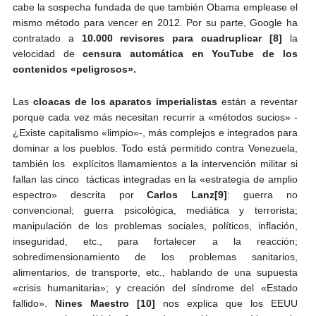
cabe la sospecha fundada de que también Obama emplease el
mismo método para vencer en 2012. Por su parte, Google ha
contratado a
10.000 revisores para cuadruplicar [8]
la
velocidad de
censura automática en YouTube de los
contenidos «peligrosos».
Las
cloacas de los aparatos imperialistas
están a reventar
porque cada vez más necesitan recurrir a «métodos sucios» -
¿Existe capitalismo «limpio»-, más complejos e integrados para
dominar a los pueblos. Todo está permitido contra Venezuela,
también los explícitos llamamientos a la intervención militar si
fallan las cinco tácticas integradas en la «estrategia de amplio
espectro» descrita por
Carlos Lanz
[9]
: guerra no
convencional; guerra psicológica, mediática y terrorista;
manipulación de los problemas sociales, políticos, inflación,
inseguridad, etc., para fortalecer a la reacción;
sobredimensionamiento de los problemas sanitarios,
alimentarios, de transporte, etc., hablando de una supuesta
«crisis humanitaria»; y creación del síndrome del «Estado
fallido».
Nines Maestro [10]
nos explica que los EEUU