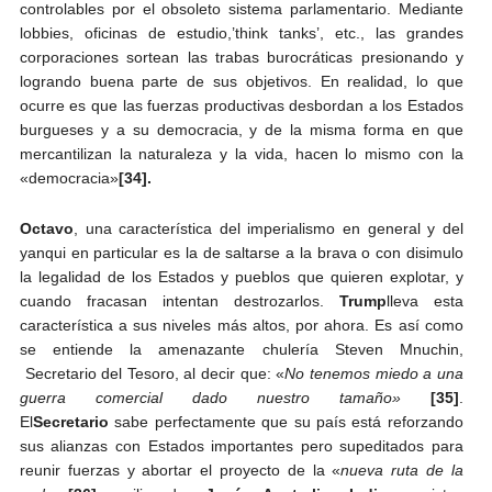
controlables por el obsoleto sistema parlamentario. Mediante
lobbies, oficinas de estudio,’think tanks’, etc., las grandes
corporaciones sortean las trabas burocráticas presionando y
logrando buena parte de sus objetivos. En realidad, lo que
ocurre es que las fuerzas productivas desbordan a los Estados
burgueses y a su democracia, y de la misma forma en que
mercantilizan la naturaleza y la vida, hacen lo mismo con la
«democracia»
[34].
Octavo
, una característica del imperialismo en general y del
yanqui en particular es la de saltarse a la brava o con disimulo
la legalidad de los Estados y pueblos que quieren explotar, y
cuando fracasan intentan destrozarlos.
Trump
lleva esta
característica a sus niveles más altos, por ahora. Es así como
se entiende la amenazante chulería Steven Mnuchin,
Secretario del Tesoro, al decir que: «
No tenemos miedo a una
guerra comercial dado nuestro tamaño»
[35]
.
El
Secretario
sabe perfectamente que su país está reforzando
sus alianzas con Estados importantes pero supeditados para
reunir fuerzas y abortar el proyecto de la «
nueva ruta de la