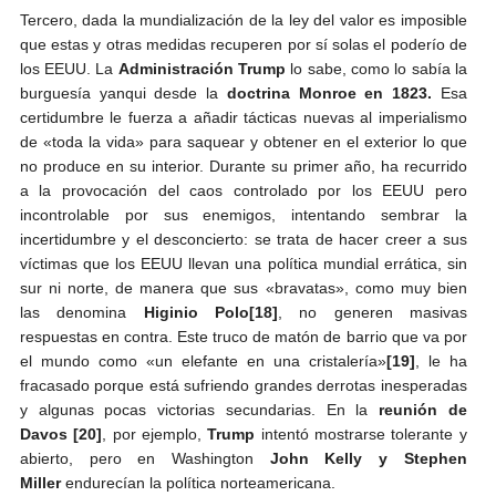
Tercero, dada la mundialización de la ley del valor es imposible
que estas y otras medidas recuperen por sí solas el poderío de
los EEUU. La
Administración Trump
lo sabe, como lo sabía la
burguesía yanqui desde la
doctrina Monroe en 1823.
Esa
certidumbre le fuerza a añadir tácticas nuevas al imperialismo
de «toda la vida» para saquear y obtener en el exterior lo que
no produce en su interior. Durante su primer año, ha recurrido
a la provocación del caos controlado por los EEUU pero
incontrolable por sus enemigos, intentando sembrar la
incertidumbre y el desconcierto: se trata de hacer creer a sus
víctimas que los EEUU llevan una política mundial errática, sin
sur ni norte, de manera que sus «bravatas», como muy bien
las denomina
Higinio Polo
[18]
, no generen masivas
respuestas en contra. Este truco de matón de barrio que va por
el mundo como «un elefante en una cristalería»
[19]
, le ha
fracasado porque está sufriendo grandes derrotas inesperadas
y algunas pocas victorias secundarias. En la
reunión de
Davos
[20]
, por ejemplo,
Trump
intentó mostrarse tolerante y
abierto, pero en Washington
John Kelly y Stephen
Miller
endurecían la política norteamericana.