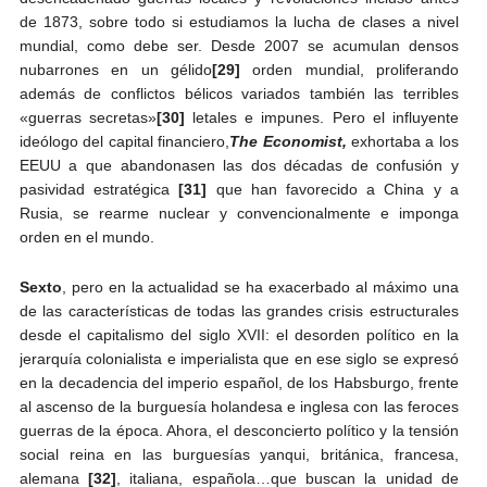
de 1873, sobre todo si estudiamos la lucha de clases a nivel
mundial, como debe ser. Desde 2007 se acumulan densos
nubarrones en un gélido
[29]
orden mundial, proliferando
además de conflictos bélicos variados también las terribles
«guerras secretas»
[30]
letales e impunes. Pero el influyente
ideólogo del capital financiero,
The Economist,
exhortaba a los
EEUU a que abandonasen las dos décadas de confusión y
pasividad estratégica
[31]
que han favorecido a China y a
Rusia, se rearme nuclear y convencionalmente e imponga
orden en el mundo.
Sexto
, pero en la actualidad se ha exacerbado al máximo una
de las características de todas las grandes crisis estructurales
desde el capitalismo del siglo XVII: el desorden político en la
jerarquía colonialista e imperialista que en ese siglo se expresó
en la decadencia del imperio español, de los Habsburgo, frente
al ascenso de la burguesía holandesa e inglesa con las feroces
guerras de la época. Ahora, el desconcierto político y la tensión
social reina en las burguesías yanqui, británica, francesa,
alemana
[32]
, italiana, española…que buscan la unidad de