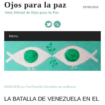
Ojos para la paz
09/08/2026
Sitio Oficial de Ojos para la Paz
Main menu
Skip
Menu
to
content
29/03/2018
por
Purificación González de la Blanca
LA BATALLA DE VENEZUELA EN EL