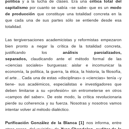
política
y a la lucha de clases. Era una
crítica total del
capitalismo
por cuanto se sabía –se sabe- que es un
modo
de producción
que constituye una totalidad concreta en la
que cada una de sus partes sólo se entiende desde esa
totalidad.
Las tergiversaciones academicistas y reformistas empezaron
bien pronto a negar la crítica de la totalidad concreta,
justificando los
análisis parcializados,
separados,
claudicando ante el método formal de las
«ciencias sociales» burguesas: aislar e incomunicar la
economía, la política, la guerra, la ética, la historia, la filosofía,
el arte… Cada una de estas «disciplinas» o «ciencias» tenía –y
tiene- sus académicos, especialistas e investigadores que
deben limitarse a su «profesión» sin entrometerse en otros
«campos del saber». De este modo, la crítica revolucionaria
pierde su coherencia y su fuerza. Nosotras y nosotros vamos
intentar volver al método dialéctico.
Purificación González de la Blanca
[1]
nos informa, entre
otras cosas, del
«suicidio»
de
Yves Chandelon
,
auditor de la