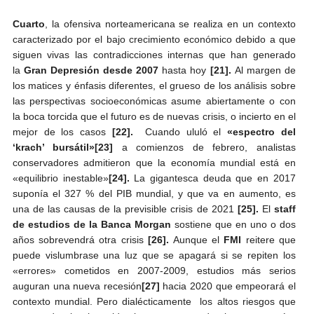
Cuarto
, la ofensiva norteamericana se realiza en un contexto
caracterizado por el bajo crecimiento económico debido a que
siguen vivas las contradicciones internas que han generado
la
Gran Depresión desde 2007
hasta hoy
[21].
Al margen de
los matices y énfasis diferentes, el grueso de los análisis sobre
las perspectivas socioeconómicas asume abiertamente o con
la boca torcida que el futuro es de nuevas crisis, o incierto en el
mejor de los casos
[22].
Cuando ululó el
«espectro del
‘krach’ bursátil»
[23]
a comienzos de febrero, analistas
conservadores admitieron que la economía mundial está en
«equilibrio inestable»
[24].
La gigantesca deuda que en 2017
suponía el 327 % del PIB mundial, y que va en aumento, es
una de las causas de la previsible crisis de 2021
[25].
El
staff
de estudios de la Banca Morgan
sostiene que en uno o dos
años sobrevendrá otra crisis
[26].
Aunque el
FMI
reitere que
puede vislumbrase una luz que se apagará si se repiten los
«errores» cometidos en 2007-2009, estudios más serios
auguran una nueva recesión
[27]
hacia 2020 que empeorará el
contexto mundial. Pero dialécticamente los altos riesgos que