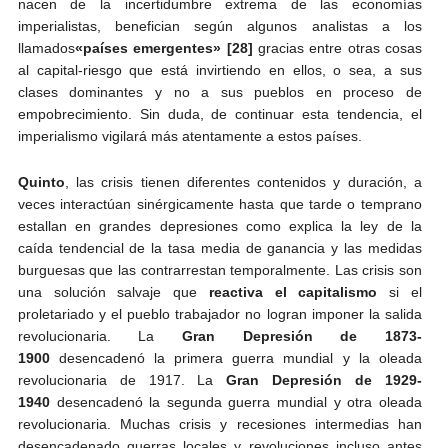
nacen de la incertidumbre extrema de las economías
imperialistas, benefician según algunos analistas a los
llamados
«países emergentes»
[28]
gracias entre otras cosas
al capital-riesgo que está invirtiendo en ellos, o sea, a sus
clases dominantes y no a sus pueblos en proceso de
empobrecimiento. Sin duda, de continuar esta tendencia, el
imperialismo vigilará más atentamente a estos países.
Quinto
, las crisis tienen diferentes contenidos y duración, a
veces interactúan sinérgicamente hasta que tarde o temprano
estallan en grandes depresiones como explica la ley de la
caída tendencial de la tasa media de ganancia y las medidas
burguesas que las contrarrestan temporalmente. Las crisis son
una solución salvaje que
reactiva el capitalismo
si el
proletariado y el pueblo trabajador no logran imponer la salida
revolucionaria. La
Gran Depresión de 1873-
1900
desencadenó la primera guerra mundial y la oleada
revolucionaria de 1917. La
Gran Depresión de 1929-
1940
desencadenó la segunda guerra mundial y otra oleada
revolucionaria. Muchas crisis y recesiones intermedias han
desencadenado guerras locales y revoluciones incluso antes