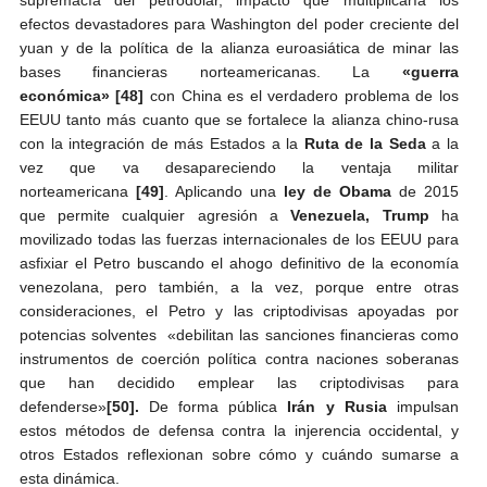
efectos devastadores para Washington del poder creciente del
yuan y de la política de la alianza euroasiática de minar las
bases financieras norteamericanas. La
«guerra
económica»
[48]
con China es el verdadero problema de los
EEUU tanto más cuanto que se fortalece la alianza chino-rusa
con la integración de más Estados a la
Ruta de la Seda
a la
vez que va desapareciendo la ventaja militar
norteamericana
[49]
. Aplicando una
ley de Obama
de 2015
que permite cualquier agresión a
Venezuela, Trump
ha
movilizado todas las fuerzas internacionales de los EEUU para
asfixiar el Petro buscando el ahogo definitivo de la economía
venezolana, pero también, a la vez, porque entre otras
consideraciones, el Petro y las criptodivisas apoyadas por
potencias solventes «debilitan las sanciones financieras como
instrumentos de coerción política contra naciones soberanas
que han decidido emplear las criptodivisas para
defenderse»
[50].
De forma pública
Irán y Rusia
impulsan
estos métodos de defensa contra la injerencia occidental, y
otros Estados reflexionan sobre cómo y cuándo sumarse a
esta dinámica.