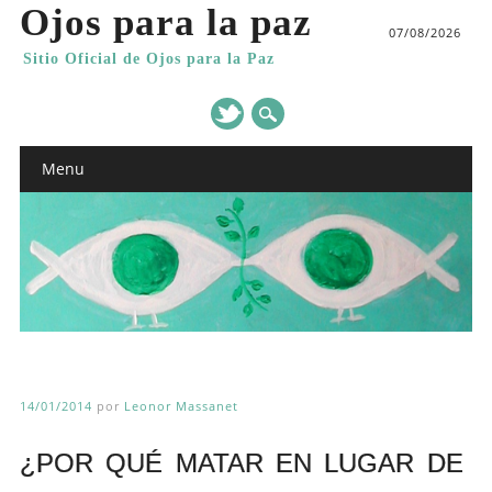
Ojos para la paz
07/08/2026
Sitio Oficial de Ojos para la Paz
Main menu
Skip
Menu
to
content
14/01/2014
por
Leonor Massanet
¿POR QUÉ MATAR EN LUGAR DE