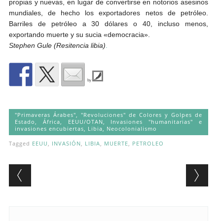
propias y nuevas, en lugar de convertirse en notorios asesinos
mundiales, de hecho los exportadores netos de petróleo.
Barriles de petróleo a 30 dólares o 40, incluso menos,
exportando muerte y su sucia «democracia».
Stephen Gule (Resitencia libia)
.
by
"Primaveras Árabes", "Revoluciones" de Colores y Golpes de
Estado
,
África
,
EEUU/OTAN
,
Invasiones "humanitarias" e
invasiones encubiertas
,
Libia
,
Neocolonialismo
Tagged
EEUU
,
INVASIÓN
,
LIBIA
,
MUERTE
,
PETROLEO
Post navigation