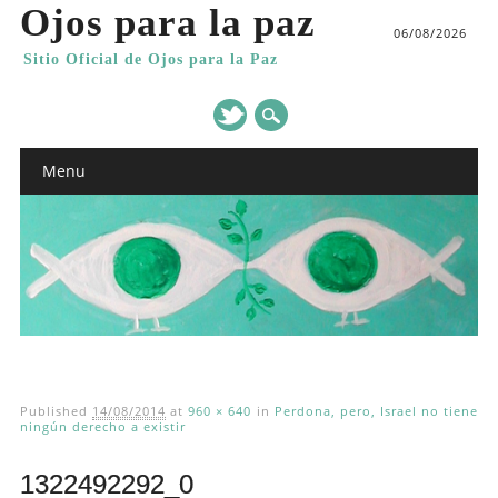
Ojos para la paz
06/08/2026
Sitio Oficial de Ojos para la Paz
Main menu
Skip
Menu
to
content
Published
14/08/2014
at
960 × 640
in
Perdona, pero, Israel no tiene
ningún derecho a existir
1322492292_0