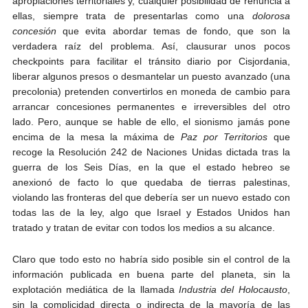
apropiaciones territoriales y, cualquier posibilidad de renuncia a
ellas, siempre trata de presentarlas como una
dolorosa
concesión
que evita abordar temas de fondo, que son la
verdadera raíz del problema. Así, clausurar unos pocos
checkpoints para facilitar el tránsito diario por Cisjordania,
liberar algunos presos o desmantelar un puesto avanzado (una
precolonia) pretenden convertirlos en moneda de cambio para
arrancar concesiones permanentes e irreversibles del otro
lado. Pero, aunque se hable de ello, el sionismo jamás pone
encima de la mesa la máxima de
Paz por Territorios
que
recoge la Resolución 242 de Naciones Unidas dictada tras la
guerra de los Seis Días, en la que el estado hebreo se
anexionó de facto lo que quedaba de tierras palestinas,
violando las fronteras del que debería ser un nuevo estado con
todas las de la ley, algo que Israel y Estados Unidos han
tratado y tratan de evitar con todos los medios a su alcance.
Claro que todo esto no habría sido posible sin el control de la
información publicada en buena parte del planeta, sin la
explotación mediática de la llamada
Industria del Holocausto
,
sin la complicidad directa o indirecta de la mayoría de las