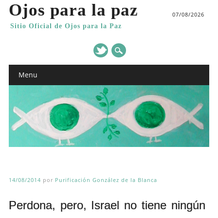
Ojos para la paz
07/08/2026
Sitio Oficial de Ojos para la Paz
Main menu
Skip
Menu
to
content
14/08/2014
por
Purificación González de la Blanca
Perdona, pero, Israel no tiene ningún