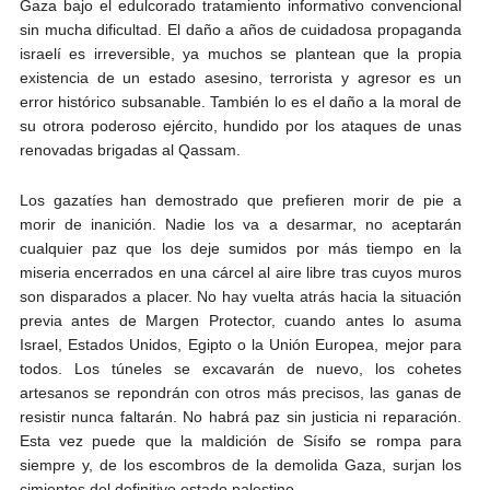
Gaza bajo el edulcorado tratamiento informativo convencional
sin mucha dificultad. El daño a años de cuidadosa propaganda
israelí es irreversible, ya muchos se plantean que la propia
existencia de un estado asesino, terrorista y agresor es un
error histórico subsanable. También lo es el daño a la moral de
su otrora poderoso ejército, hundido por los ataques de unas
renovadas brigadas al Qassam.
Los gazatíes han demostrado que prefieren morir de pie a
morir de inanición. Nadie los va a desarmar, no aceptarán
cualquier paz que los deje sumidos por más tiempo en la
miseria encerrados en una cárcel al aire libre tras cuyos muros
son disparados a placer. No hay vuelta atrás hacia la situación
previa antes de Margen Protector, cuando antes lo asuma
Israel, Estados Unidos, Egipto o la Unión Europea, mejor para
todos. Los túneles se excavarán de nuevo, los cohetes
artesanos se repondrán con otros más precisos, las ganas de
resistir nunca faltarán. No habrá paz sin justicia ni reparación.
Esta vez puede que la maldición de Sísifo se rompa para
siempre y, de los escombros de la demolida Gaza, surjan los
cimientos del definitivo estado palestino.