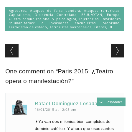
Agresores
,
Ataques de falsa bandera
,
Ataques terroristas
,
Capitalismo
,
Disidencia Controlada
,
EEUU/OTAN
,
Europa
,
Guerra comunicacional y psicológica
,
Injerencias
,
Invasiones
"humanitarias" e invasiones encubiertas
,
Sionismo
,
Terrorismo de estado
,
Terroristas mercenarios
,
Títeres
,
UE
Post navigation
One comment on “
Paris 2015: ¿Teatro,
opera o manifestación?
”
Responder
Rafael Domínguez Losada
16/01/2015 at 12:05 pm
➧Ya van dos milenios bien cumplidos de
dominio católico. Y ahora que esos santos