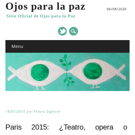
Ojos para la paz
06/08/2026
Sitio Oficial de Ojos para la Paz
Main menu
Skip
Menu
to
content
14/01/2015
por
Flavio Signore
Paris 2015: ¿Teatro, opera o