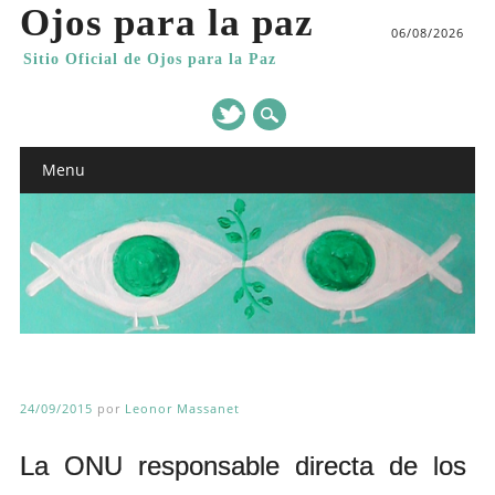
Ojos para la paz
06/08/2026
Sitio Oficial de Ojos para la Paz
Main menu
Skip
Menu
to
content
24/09/2015
por
Leonor Massanet
La ONU responsable directa de los