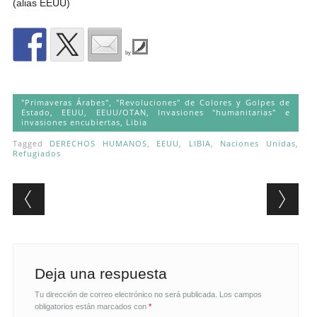
(alias EEUU)
by
"Primaveras Árabes", "Revoluciones" de Colores y Golpes de
Estado
,
EEUU
,
EEUU/OTAN
,
Invasiones "humanitarias" e
invasiones encubiertas
,
Libia
Tagged
DERECHOS HUMANOS
,
EEUU
,
LIBIA
,
Naciones Unidas
,
Refugiados
Post navigation
Deja una respuesta
Tu dirección de correo electrónico no será publicada.
Los campos
obligatorios están marcados con
*