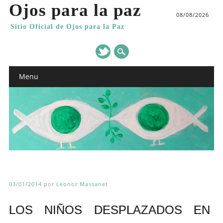
Ojos para la paz
08/08/2026
Sitio Oficial de Ojos para la Paz
Main menu
Skip
Menu
to
content
03/01/2014
por
Leonor Massanet
LOS NIÑOS DESPLAZADOS EN