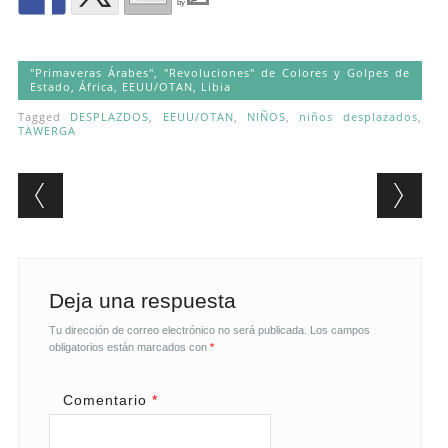
by
"Primaveras Árabes", "Revoluciones" de Colores y Golpes de
Estado
,
África
,
EEUU/OTAN
,
Libia
Tagged
DESPLAZDOS
,
EEUU/OTAN
,
NIÑOS
,
niños desplazados
,
TAWERGA
Post navigation
Deja una respuesta
Tu dirección de correo electrónico no será publicada.
Los campos
obligatorios están marcados con
*
Comentario
*