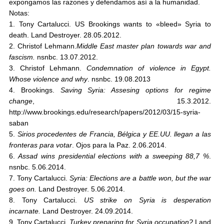
expongamos las razones y defendamos así a la humanidad.
Notas:
1. Tony Cartalucci. US Brookings wants to «bleed» Syria to
death. Land Destroyer. 28.05.2012.
2. Christof Lehmann.
Middle East master plan towards war and
fascism.
nsnbc. 13.07.2012.
3. Christof Lehmann.
Condemnation of violence in Egypt.
Whose violence and why
. nsnbc. 19.08.2013
4. Brookings.
Saving Syria: Assesing options for regime
change
, 15.3.2012.
http://www.brookings.edu/research/papers/2012/03/15-syria-
saban
5.
Sirios procedentes de Francia, Bélgica y EE.UU. llegan a las
fronteras para votar
. Ojos para la Paz. 2.06.2014.
6.
Assad wins presidential elections with a sweeping 88,7 %
.
nsnbc. 5.06.2014.
7. Tony Cartalucci.
Syria: Elections are a battle won, but the war
goes on.
Land Destroyer. 5.06.2014.
8. Tony Cartalucci.
US strike on Syria is desperation
incarnate.
Land Destroyer. 24.09.2014.
9. Tony Cartalucci.
Turkey preparing for Syria occupation?
Land