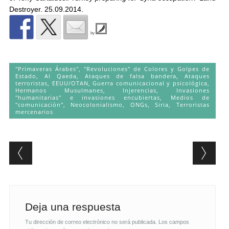
Destroyer. 25.09.2014.
by
"Primaveras Árabes", "Revoluciones" de Colores y Golpes de
Estado
,
Al Qaeda
,
Ataques de falsa bandera
,
Ataques
terroristas
,
EEUU/OTAN
,
Guerra comunicacional y psicológica
,
Hermanos Musulmanes
,
Injerencias
,
Invasiones
"humanitarias" e invasiones encubiertas
,
Medios de
"comunicación"
,
Neocolonialismo
,
ONGs
,
Siria
,
Terroristas
mercenarios
Post navigation
Deja una respuesta
Tu dirección de correo electrónico no será publicada.
Los campos