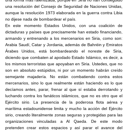
una forma más ralentizada, porque en Siria no han conseguido
una resolución del Consejo de Seguridad de Naciones Unidas,
aunque la resolución 1973 elaborada en la guerra contra Libia
no dijese nada de bombardear el país.
En este momento Estados Unidos, con una coalición de
dictaduras y países que precisamente han estado financiando,
armando y entrenando a los mercenarios en Siria, como son:
Arabia Saudí, Catar y Jordania, además de Bahréin y Emiratos
Árabes Unidos, está bombardeando el noreste de Siria,
diciendo que combaten al apodado Estado Islámico, es decir, a
los mismos terroristas que apoyaban en Siria. Ustedes, que no
son en absoluto estúpidos, ni por un momento habrán creído
semejante majadería. No están combatiendo contra estos
mercenarios, sino lo que realmente están haciendo es lo que
decíamos antes, parar, frenar al que sí estaba derrotando y
luchando contra los fanáticos islámicos, que no es otro que el
Ejército sirio. La presencia de la poderosa flota aérea y
marítima estadounidense limita y mucho la acción del Ejército
sirio, creando literalmente zonas seguras y protegidas para las
organizaciones vinculadas a Al Qaeda. De este modo
pretenden crear estos espacios y así parar el avance del