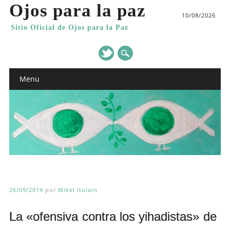
Ojos para la paz
10/08/2026
Sitio Oficial de Ojos para la Paz
Main menu
Skip
Menu
to
content
26/09/2014
por
Mikel Itulain
La «ofensiva contra los yihadistas» de