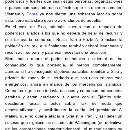
poderosos y fuertes que sean estas personas, organizaciones
o países con sus poderosos ejércitos que los quieren someter.
Vietnam y
Corea
ya nos dieron una soberana lección sobre
esto, pero está claro que no aprendimos de aquello.
En el caso de Siria, además, cuenta con el respaldo de
poderosos aliados a los que no deberá de dejar de recurrir y
solicitar ayuda, como son: Rusia, Irán o Hezbolá, e incluso la
población de Irak, que finalmente también deberá levantarse y
reconstruir su país, y para eso necesitan una Siria libre.
Bien, hasta ahora el poder económico occidental no ha
conseguido lo que pretendía, al menos completamente,
aunque sí ha conseguido objetivos parciales: debilitar a Siria y
privarle de zonas de su territorio que son ricas en recursos
energéticos, ahora en manos de los mercenarios islámicos.
Como los logros son todavía escasos y como sus mercenarios
estaban y están perdiendo la guerra con el Ejército sirio,
decidieron lanzar a estos sobre Irak, de modo que
desestabilizasen y posibilitasen la caída del presidente Al
Malaki, que no quería atacar a Siria ni a Irán, y así tener un
sucesor que siguiese los dictados de Washington (en definitiva,
de las corporaciones estadounidenses). Al mismo tiempo se