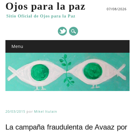
Ojos para la paz
07/08/2026
Sitio Oficial de Ojos para la Paz
Main menu
Skip
Menu
to
content
20/03/2015
por
Mikel Itulain
La campaña fraudulenta de Avaaz por