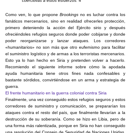
coercitivas a estos esfuerzos. 4
Como ven, lo que propone
Brookings
no es luchar contra los
fanáticos mercenarios, sino en realidad ofrecerles protección,
primero deteniendo la acción del Ejército sirio y después
ofreciéndoles refugios seguros donde poder cobijarse y donde
poder reorganizarse y lanzar ataques. Los corredores
«humanitarios» no son más que otro eufemismo para facilitar
el suministro logístico y de armas a los terroristas mercenarios.
Esto ya lo han hecho en Siria y pretenden volver a hacerlo.
Recomiendo el siguiente informe sobre cómo la apodada
ayuda humanitaria tiene otros fines nada confesables y
bastante sórdidos, convirtiéndose en un arma y estrategia de
guerra.
El frente humanitario en la guerra colonial contra Siria
Finalmente, una vez conseguido estos refugios seguros y estos
corredores de suministro y comunicación, se prepararían los
ataques contra el resto del país, que finalmente llevarían a la
destrucción de su soberanía. Como se hizo en Libia, pero de
una forma más ralentizada, porque en Siria no han conseguido
una resolución del Consejo de Seguridad de Naciones Unidas,