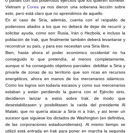
o países con sus poderosos ejércitos que los quieren someter.
Vietnam y
Corea
ya nos dieron una soberana lección sobre
esto, pero está claro que no aprendimos de aquello.
En el caso de Siria, además, cuenta con el respaldo de
poderosos aliados a los que no deberá de dejar de recurrir y
solicitar ayuda, como son: Rusia, Irán o Hezbolá, e incluso la
población de Irak, que finalmente también deberá levantarse y
reconstruir su país, y para eso necesitan una Siria libre.
Bien, hasta ahora el poder económico occidental no ha
conseguido lo que pretendía, al menos completamente,
aunque sí ha conseguido objetivos parciales: debilitar a Siria y
privarle de zonas de su territorio que son ricas en recursos
energéticos, ahora en manos de los mercenarios islámicos.
Como los logros son todavía escasos y como sus mercenarios
estaban y están perdiendo la guerra con el Ejército sirio,
decidieron lanzar a estos sobre Irak, de modo que
desestabilizasen y posibilitasen la caída del presidente Al
Malaki, que no quería atacar a Siria ni a Irán, y así tener un
sucesor que siguiese los dictados de Washington (en definitiva,
de las corporaciones estadounidenses). Al mismo tiempo se
utilizó está entrada en Irak para poner en marcha la segunda