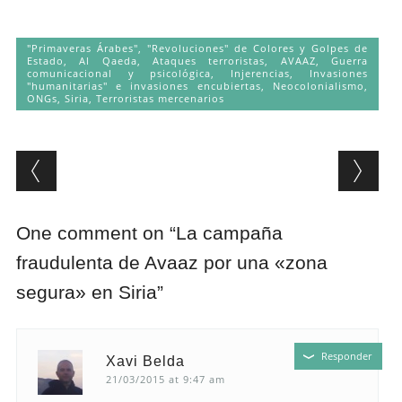
"Primaveras Árabes", "Revoluciones" de Colores y Golpes de
Estado
,
Al Qaeda
,
Ataques terroristas
,
AVAAZ
,
Guerra
comunicacional y psicológica
,
Injerencias
,
Invasiones
"humanitarias" e invasiones encubiertas
,
Neocolonialismo
,
ONGs
,
Siria
,
Terroristas mercenarios
Post navigation
One comment on “
La campaña
fraudulenta de Avaaz por una «zona
segura» en Siria
”
Responder
Xavi Belda
21/03/2015 at 9:47 am