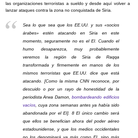
las organizaciones terroristas a sueldo y desde aquí volver a
lanzar ataques contra la zona no conquistada de Siria.
Sea lo que sea que los EE.UU. y sus «socios
árabes» estén atacando en Siria en este
momento, seguramente no es el EI. Cuando el
humo desaparezca, muy probablemente
veremos la región de Siria de Raqqa
transformada y firmemente en manos de los
mismos terroristas que EE.UU. dice que está
atacando.
[Como la misma CNN reconoce, por
descuido o por un rayo de honestidad de la
periodista Arwa Damon,
bombardeando edificios
vacíos
, cuya zona semanas antes ya había sido
abandonada por el EI]
. 8 El único cambio será
que ellos se benefician ahora del poder aéreo
estadounidense, y que los medios occidentales
no los denominará ya más como EI, sino más