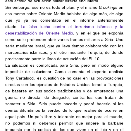
esta actitud de actuación militar directa encubierta.
Sin embargo, ese no es todo el plan, y el mismo
Brookings
en
esa memo sobre Oriente Medio hablaba de algo más, de algo
que yo ya les comentaba en el informe anteriormente
citado:
La falsa lucha contra el terrorismo islámico y la
desestabilización de Oriente Medio
, y en el que se exponía
como se le pretenden abrir varios frentes militares a Siria. Uno
sería mediante Israel, que ya lleva tiempo colaborando con los
mercenarios islámicos, y el otro mediante Turquía, de donde
precisamente parte la línea de actuación del EI. 10
La situación es complicada para Siria, pero en modo alguno
imposible de solucionar. Como comenta el experto analista
Tony Cartalucci, es cuestión de no caer en las provocaciones
directas con los ejércitos de Estados Unidos, Israel o Turquía,
de basarse en sus socios tradicionales y de emprender una
guerra no directa, de desgaste, contra los que tratan de
someter a Siria. Siria puede hacerlo y podrá hacerlo si los
demás difundimos la verdad de lo que realmente ocurre en
aquel país. Un país libre y tolerante es mejor para el mundo,
no podemos ni debemos permitir que impere la barbarie
impuesta por la codicia de los que viven en el lujo y en el