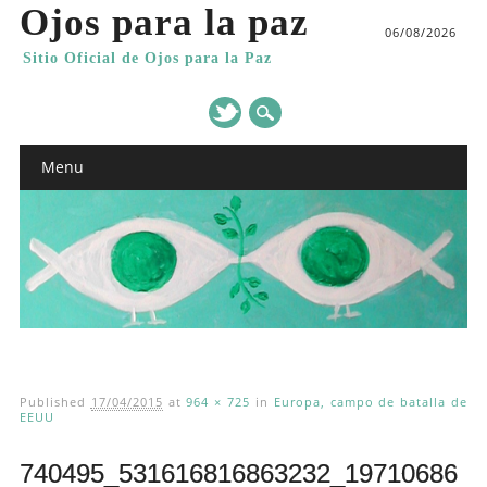
Ojos para la paz
06/08/2026
Sitio Oficial de Ojos para la Paz
Main menu
Skip
Menu
to
content
Published
17/04/2015
at
964 × 725
in
Europa, campo de batalla de
EEUU
740495_531616816863232_19710686