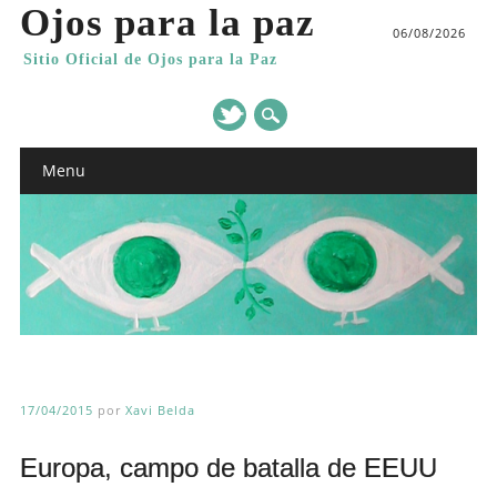
Ojos para la paz
06/08/2026
Sitio Oficial de Ojos para la Paz
Main menu
Skip
Menu
to
content
17/04/2015
por
Xavi Belda
Europa, campo de batalla de EEUU