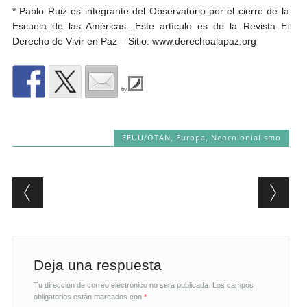
* Pablo Ruiz es integrante del Observatorio por el cierre de la
Escuela de las Américas. Este artículo es de la Revista El
Derecho de Vivir en Paz – Sitio: www.derechoalapaz.org
by
EEUU/OTAN
,
Europa
,
Neocolonialismo
Post navigation
Deja una respuesta
Tu dirección de correo electrónico no será publicada.
Los campos
obligatorios están marcados con
*