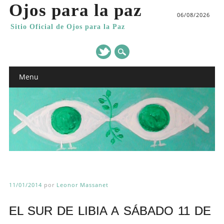
Ojos para la paz
06/08/2026
Sitio Oficial de Ojos para la Paz
Main menu
Skip
Menu
to
content
11/01/2014
por
Leonor Massanet
EL SUR DE LIBIA A SÁBADO 11 DE