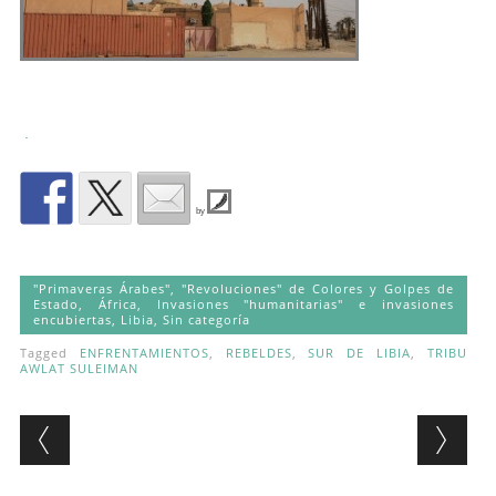
.
by
"Primaveras Árabes", "Revoluciones" de Colores y Golpes de
Estado
,
África
,
Invasiones "humanitarias" e invasiones
encubiertas
,
Libia
,
Sin categoría
Tagged
ENFRENTAMIENTOS
,
REBELDES
,
SUR DE LIBIA
,
TRIBU
AWLAT SULEIMAN
Post navigation