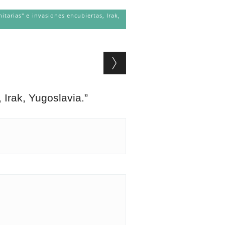
itarias" e invasiones encubiertas
,
Irak
,
Irak, Yugoslavia.
”