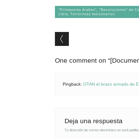
"Primaveras Árabes", "Revoluciones" de C
Libia
,
Terroristas mercenarios
Post navigation
One comment on “
[Document
Pingback:
OTAN el brazo armado de EEU
Deja una respuesta
Tu dirección de correo electrónico no será public