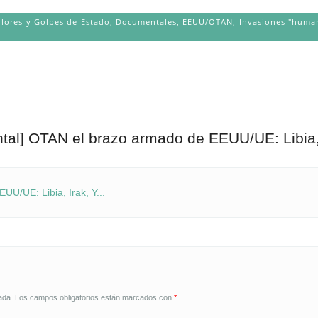
olores y Golpes de Estado
,
Documentales
,
EEUU/OTAN
,
Invasiones "human
al] OTAN el brazo armado de EEUU/UE: Libia, 
U/UE: Libia, Irak, Y...
ada.
Los campos obligatorios están marcados con
*