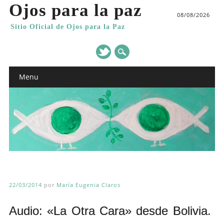
Ojos para la paz
08/08/2026
Sitio Oficial de Ojos para la Paz
Main menu
Skip
Menu
to
content
22/03/2014
por
María Eugenia Claros
Audio: «La Otra Cara» desde Bolivia.