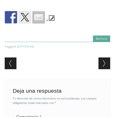
.
by
Bolivia
Tagged
G77+China.
Post navigation
Deja una respuesta
Tu dirección de correo electrónico no será publicada.
Los campos
obligatorios están marcados con
*
Comentario
*