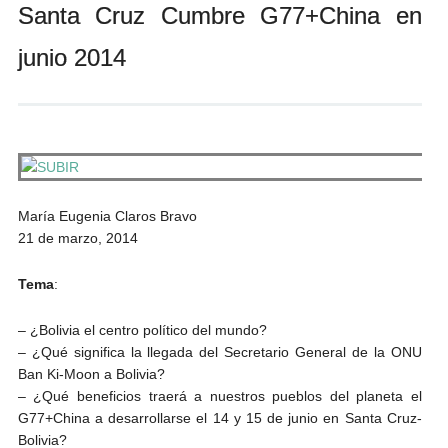
Santa Cruz Cumbre G77+China en
Andrés Vázquez de Sola
junio 2014
María Eugenia Claros Bravo
21 de marzo, 2014
Tema
:
– ¿Bolivia el centro político del mundo?
– ¿Qué significa la llegada del Secretario General de la ONU
Ban Ki-Moon a Bolivia?
– ¿Qué beneficios traerá a nuestros pueblos del planeta el
G77+China a desarrollarse el 14 y 15 de junio en Santa Cruz-
Bolivia?