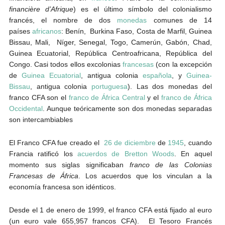
financière d’Afrique
) es el último símbolo del colonialismo
francés, el nombre de dos
monedas
comunes de 14
países
africanos
: Benín, Burkina Faso, Costa de Marfil, Guinea
Bissau, Mali, Níger, Senegal, Togo, Camerún, Gabón, Chad,
Guinea Ecuatorial, República Centroafricana, República del
Congo. Casi todos ellos excolonias
francesas
(con la excepción
de
Guinea Ecuatorial
, antigua colonia
española
, y
Guinea-
Bissau
, antigua colonia
portuguesa
). Las dos monedas del
franco CFA son el
franco de África Central
y el
franco de África
Occidental
. Aunque teóricamente son dos monedas separadas
son intercambiables
El Franco CFA fue creado el
26 de diciembre
de
1945
, cuando
Francia ratificó los
acuerdos de Bretton Woods
. En aquel
momento sus siglas significaban
franco de las Colonias
Francesas de África
. Los acuerdos que los vinculan a la
economía francesa son idénticos.
Desde el 1 de enero de 1999, el franco CFA está fijado al euro
(un euro vale 655,957 francos CFA). El Tesoro Francés