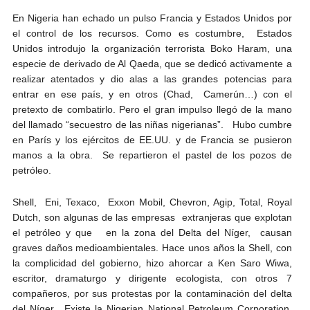
En Nigeria han echado un pulso Francia y Estados Unidos por
el control de los recursos. Como es costumbre, Estados
Unidos introdujo la organización terrorista Boko Haram, una
especie de derivado de Al Qaeda, que se dedicó activamente a
realizar atentados y dio alas a las grandes potencias para
entrar en ese país, y en otros (Chad, Camerún…) con el
pretexto de combatirlo. Pero el gran impulso llegó de la mano
del llamado “secuestro de las niñas nigerianas”. Hubo cumbre
en París y los ejércitos de EE.UU. y de Francia se pusieron
manos a la obra. Se repartieron el pastel de los pozos de
petróleo.
Shell, Eni, Texaco, Exxon Mobil, Chevron, Agip, Total, Royal
Dutch, son algunas de las empresas extranjeras que explotan
el petróleo y que en la zona del Delta del Níger, causan
graves daños medioambientales. Hace unos años la Shell, con
la complicidad del gobierno, hizo ahorcar a Ken Saro Wiwa,
escritor, dramaturgo y dirigente ecologista, con otros 7
compañeros, por sus protestas por la contaminación del delta
del Níger. Existe la Nigerian National Petroleum Corporation,