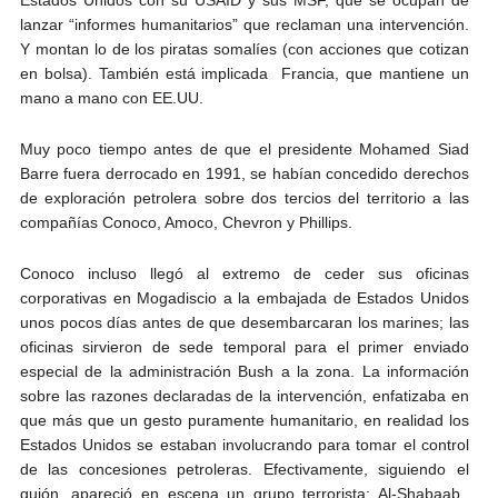
Estados Unidos con su USAID y sus MSF, que se ocupan de
lanzar “informes humanitarios” que reclaman una intervención.
Y montan lo de los piratas somalíes (con acciones que cotizan
en bolsa). También está implicada Francia, que mantiene un
mano a mano con EE.UU.
Muy poco tiempo antes de que el presidente Mohamed Siad
Barre fuera derrocado en 1991, se habían concedido derechos
de exploración petrolera sobre dos tercios del territorio a las
compañías Conoco, Amoco, Chevron y Phillips.
Conoco incluso llegó al extremo de ceder sus oficinas
corporativas en Mogadiscio a la embajada de Estados Unidos
unos pocos días antes de que desembarcaran los marines; las
oficinas sirvieron de sede temporal para el primer enviado
especial de la administración Bush a la zona. La información
sobre las razones declaradas de la intervención, enfatizaba en
que más que un gesto puramente humanitario, en realidad los
Estados Unidos se estaban involucrando para tomar el control
de las concesiones petroleras. Efectivamente, siguiendo el
guión, apareció en escena un grupo terrorista: Al-Shabaab.