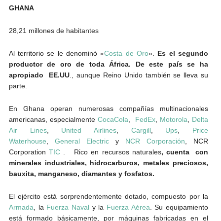
GHANA
28,21 millones de habitantes
Al territorio se le denominó «
Costa de Oro
».
Es el segundo
productor de oro de toda África.
De este país se ha
apropiado EE.UU
., aunque Reino Unido también se lleva su
parte.
En Ghana operan numerosas compañías multinacionales
americanas, especialmente
CocaCola
,
FedEx
,
Motorola
,
Delta
Air Lines
,
United Airlines
,
Cargill
,
Ups
,
Price
Waterhouse
,
General Electric
y
NCR Corporación
, NCR
Corporation
TIC
. Rico en recursos naturales
, cuenta con
minerales industriales, hidrocarburos, metales preciosos,
bauxita, manganeso, diamantes y fosfatos.
El ejército está sorprendentemente dotado, compuesto por la
Armada
, la
Fuerza Naval
y la
Fuerza Aérea
. Su equipamiento
está formado básicamente, por máquinas fabricadas en el