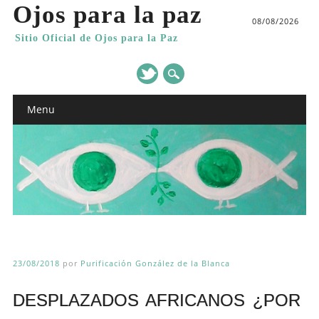
Ojos para la paz
08/08/2026
Sitio Oficial de Ojos para la Paz
Main menu
Skip
Menu
to
content
23/08/2018
por
Purificación González de la Blanca
DESPLAZADOS AFRICANOS ¿POR