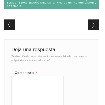
Estado
,
EEUU
,
EEUU/OTAN
,
Libia
,
Medios de "comunicación"
,
Soberanía
Post navigation
Deja una respuesta
Tu dirección de correo electrónico no será publicada.
Los campos
obligatorios están marcados con
*
Comentario
*