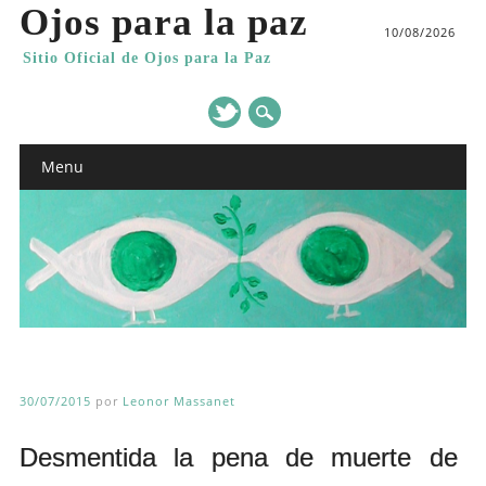
Ojos para la paz
10/08/2026
Sitio Oficial de Ojos para la Paz
Main menu
Skip
Menu
to
content
30/07/2015
por
Leonor Massanet
Desmentida la pena de muerte de