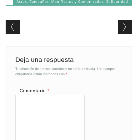
Actos
,
Campañas
,
Manifiestos y Comunicados
,
Solidaridad
Post navigation
Deja una respuesta
Tu dirección de correo electrónico no será publicada.
Los campos
obligatorios están marcados con
*
Comentario
*