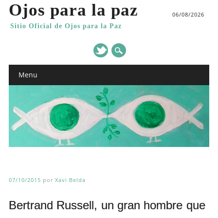
Ojos para la paz
06/08/2026
Sitio Oficial de Ojos para la Paz
Main menu
Skip
Menu
to
content
07/10/2015
por
Xavi Belda
Bertrand Russell, un gran hombre que