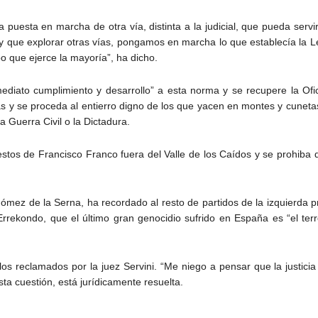
 puesta en marcha de otra vía, distinta a la judicial, que pueda servir
y que explorar otras vías, pongamos en marcha lo que establecía la L
o que ejerce la mayoría”, ha dicho.
diato cumplimiento y desarrollo” a esta norma y se recupere la Ofici
sas y se proceda al entierro digno de los que yacen en montes y cuneta
a Guerra Civil o la Dictadura.
estos de Francisco Franco fuera del Valle de los Caídos y se prohiba q
ómez de la Serna, ha recordado al resto de partidos de la izquierda pr
Errekondo, que el último gran genocidio sufrido en España es “el ter
 los reclamados por la juez Servini. “Me niego a pensar que la justici
a cuestión, está jurídicamente resuelta.