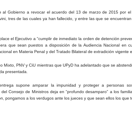
 al Gobierno a revocar el acuerdo del 13 de marzo de 2015 por el
ni, tres de las cuales ya han fallecido, y entre las que se encuentran
ce el Ejecutivo a “cumplir de inmediato la orden de detención prevent
era que sean puestos a disposición de la Audiencia Nacional en cu
cional en Materia Penal y del Tratado Bilateral de extradición vigente 
rupo Mixto, PNV y CiU mientras que UPyD ha adelantado que se abstend
da presentada.
entrega supone amparar la impunidad y proteger a personas sos
o del Consejo de Ministros deja en “profundo desamparo” a los famili
ión, pongamos a los verdugos ante los jueces y que sean ellos los que t