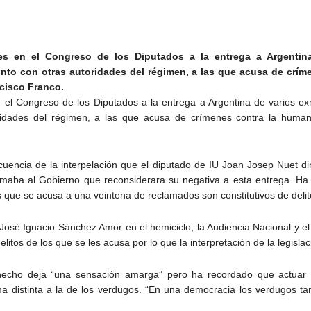
s en el Congreso de los Diputados a la entrega a Argentina 
 junto con otras autoridades del régimen, a las que acusa de cr
cisco Franco.
el Congreso de los Diputados a la entrega a Argentina de varios exm
toridades del régimen, a las que acusa de crímenes contra la huma
cia de la interpelación que el diputado de IU Joan Josep Nuet diri
lamaba al Gobierno que reconsiderara su negativa a esta entrega. Ha
os que se acusa a una veintena de reclamados son constitutivos de deli
 José Ignacio Sánchez Amor en el hemiciclo, la Audiencia Nacional y 
itos de los que se les acusa por lo que la interpretación de la legislac
echo deja “una sensación amarga” pero ha recordado que actuar a
ma distinta a la de los verdugos. “En una democracia los verdugos ta