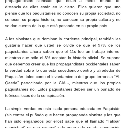
propagandistas sionistas que están a medio mundo de
distancia de ellos están en lo cierto. Ellos quieren que uno
piense que los paquistaníes no conocen su propia sociedad, no
conocen su propia historia, no conocen su propia cultura y no
se dan cuenta de lo que está pasando en su propio país.
A los sionistas que dominan la corriente principal, también les
gustaría hacer que usted se olvide de que el 97% de los
paquistaníes ahora saben que el 11s fue un trabajo interno,
mientras que sólo el 3% aceptan la historia oficial. Se supone
que debemos creer que los propagandistas occidentales saben
la verdad sobre lo que está sucediendo dentro y alrededor de
Paquistán- tales como el levantamiento del grupo terrorista “Al-
Qaeda” patrocinado por la CIA -, mientras que los propios
paquistaníes no. Estos paquistaníes deben ser un puñado de
teóricos locos de la conspiración.
La simple verdad es esta: cada persona educada en Paquistán
(sin contar el puñado que hacen propaganda sionista y los que
han sido engañados por ellos) sabe que el llamado “Talibán
paquistaní” es una campaña de guerra de cuarta generación