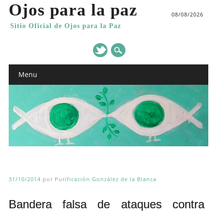
Ojos para la paz
08/08/2026
Sitio Oficial de Ojos para la Paz
Main menu
Skip
Menu
to
content
31/10/2014
por
Purificación González de la Blanca
Bandera falsa de ataques contra