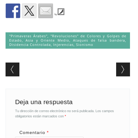
by
"Primaveras Árabes", "Revoluciones" de Colores y Golpes de
Estado
,
Asia y Oriente Medio
,
Ataques de falsa bandera
,
Disidencia Controlada
,
Injerencias
,
Sionismo
Post navigation
Deja una respuesta
Tu dirección de correo electrónico no será publicada.
Los campos
obligatorios están marcados con
*
Comentario
*