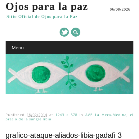
Ojos para la paz
06/08/2026
Sitio Oficial de Ojos para la Paz
Main menu
Skip
Menu
to
content
Published
18/02/2014
at
1243 × 578
in
AVE La Meca-Medina, el
precio de la sangre libia
grafico-ataque-aliados-libia-gadafi 3