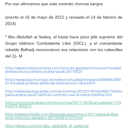
Por eso afirmamos que este contrato chorrea sangre.
(escrito el 16 de mayo de 2012 y revisado el 14 de febrero de
2014)
* Abu Abdullah al Sadeq, el hasta hace poco jefe supremo del
Grupo Islámico Combatiente Libio (GICL), y el comandante
rebelde Belhadj reconocieron sus relaciones con los cabecillas
del 11- M
http://www.intereconomia.com/noticias-gaceta/economia/trinidad-
jimenez-busca-dinero-arabia-saudi-20110525
http://www.lasprovincias.es/videos/actualidad/espana/9309802890
01-trinidad-jimenez-defiende-intervencion-libia.html
http://www.lavanguardia.com/economia/20120114/54244921554/es
pana-arabia-saudi-ratifican-contrato-ave-la-meca-medina.htm
http://economia.elpais.com/economia/2011/10/26/actualidad/1319
614379_850215
http://www.cotizalia.com/disparate-economico/2011/ataque-libia-
error-historico-zapatero-20110328-5157.html
.
http://elpais.com/tag/abu_abdullah_al_sadeq/a/