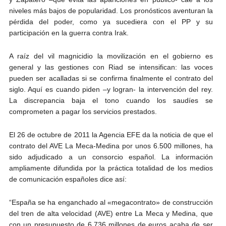
niveles más bajos de popularidad. Los pronósticos aventuran la
pérdida del poder, como ya sucediera con el PP y su
participación en la guerra contra Irak.
A raíz del vil magnicidio la movilización en el gobierno es
general y las gestiones con Riad se intensifican: las voces
pueden ser acalladas si se confirma finalmente el contrato del
siglo. Aquí es cuando piden –y logran- la intervención del rey.
La discrepancia baja el tono cuando los saudíes se
comprometen a pagar los servicios prestados.
El 26 de octubre de 2011 la Agencia EFE da la noticia de que el
contrato del AVE La Meca-Medina por unos 6.500 millones, ha
sido adjudicado a un consorcio español. La información
ampliamente difundida por la práctica totalidad de los medios
de comunicación españoles dice así:
“España se ha enganchado al «megacontrato» de construcción
del tren de alta velocidad (AVE) entre La Meca y Medina, que
con un presupuesto de 6.736 millones de euros acaba de ser