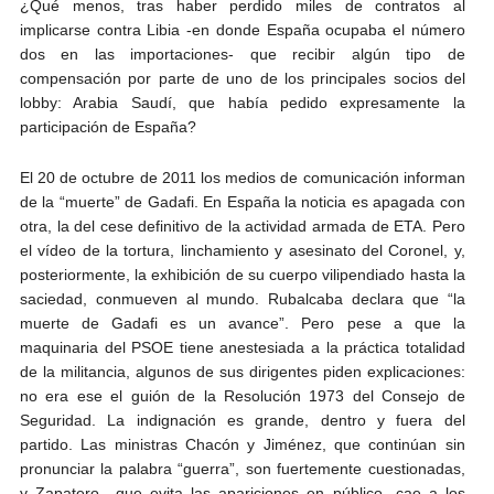
¿Qué menos, tras haber perdido miles de contratos al
implicarse contra Libia -en donde España ocupaba el número
dos en las importaciones- que recibir algún tipo de
compensación por parte de uno de los principales socios del
lobby: Arabia Saudí, que había pedido expresamente la
participación de España?
El 20 de octubre de 2011 los medios de comunicación informan
de la “muerte” de Gadafi. En España la noticia es apagada con
otra, la del cese definitivo de la actividad armada de ETA. Pero
el vídeo de la tortura, linchamiento y asesinato del Coronel, y,
posteriormente, la exhibición de su cuerpo vilipendiado hasta la
saciedad, conmueven al mundo. Rubalcaba declara que “la
muerte de Gadafi es un avance”. Pero pese a que la
maquinaria del PSOE tiene anestesiada a la práctica totalidad
de la militancia, algunos de sus dirigentes piden explicaciones:
no era ese el guión de la Resolución 1973 del Consejo de
Seguridad. La indignación es grande, dentro y fuera del
partido. Las ministras Chacón y Jiménez, que continúan sin
pronunciar la palabra “guerra”, son fuertemente cuestionadas,
y Zapatero –que evita las apariciones en público- cae a los