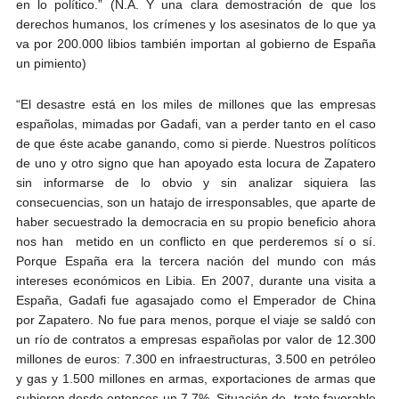
en lo político.” (N.A. Y una clara demostración de que los
derechos humanos, los crímenes y los asesinatos de lo que ya
va por 200.000 libios también importan al gobierno de España
un pimiento)
“El desastre está en los miles de millones que las empresas
españolas, mimadas por Gadafi, van a perder tanto en el caso
de que éste acabe ganando, como si pierde. Nuestros políticos
de uno y otro signo que han apoyado esta locura de Zapatero
sin informarse de lo obvio y sin analizar siquiera las
consecuencias, son un hatajo de irresponsables, que aparte de
haber secuestrado la democracia en su propio beneficio ahora
nos han metido en un conflicto en que perderemos sí o sí.
Porque España era la tercera nación del mundo con más
intereses económicos en Libia. En 2007, durante una visita a
España, Gadafi fue agasajado como el Emperador de China
por Zapatero. No fue para menos, porque el viaje se saldó con
un río de contratos a empresas españolas por valor de 12.300
millones de euros: 7.300 en infraestructuras, 3.500 en petróleo
y gas y 1.500 millones en armas, exportaciones de armas que
subieron desde entonces un 7,7%. Situación de trato favorable