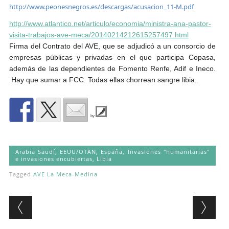
http://www.peonesnegros.es/descargas/acusacion_11-M.pdf
http://www.atlantico.net/articulo/economia/ministra-ana-pastor-
visita-trabajos-ave-meca/20140214212615257497.html
Firma del Contrato del AVE, que se adjudicó a un consorcio de
empresas públicas y privadas en el que participa Copasa,
además de las dependientes de Fomento Renfe, Adif e Ineco.
Hay que sumar a FCC. Todas ellas chorrean sangre libia.
.
by
Arabia Saudí
,
EEUU/OTAN
,
España
,
Invasiones "humanitarias"
e invasiones encubiertas
,
Libia
Tagged
AVE La Meca-Medina
Post navigation