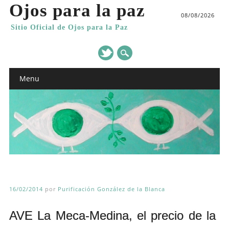
Ojos para la paz
08/08/2026
Sitio Oficial de Ojos para la Paz
Main menu
Skip
Menu
to
content
16/02/2014
por
Purificación González de la Blanca
AVE La Meca-Medina, el precio de la