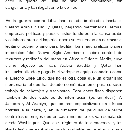
decir: la guerra de Libia ha sido tan abominable, tan
sanguinaria y tan ilegal como la de Iraq.
En la guerra contra Libia han estado implicados hasta el
tuétano Arabia Saudí y Qatar, pagando mercenarios, armas,
empresas, políticos y países. Estos traidores a la causa árabe
y colaboradores del imperio, ahora se esfuerzan en derrocar al
legítimo gobierno sirio para facilitar los maquiavélicos planes
imperiales “del Nuevo Siglo Americano” sobre control de
recursos y rediseño del mapa en África y Oriente Medio, cuyo
último objetivo es Irán. Arabia Saudita y Qatar han
institucionalizado y pagado el variopinto equipo conocido como
el Ejército Libre Sirio, que no es otra cosa que un organismo
mercenario, al que han dotado económicamente para su sucio
trabajo de sabotajes y asesinatos. Para estos fines disponen
también de dos cadenas de información (es un decir), Al
Jazeera y Al Arabiya, que se han especializado en ofrecer
noticias a la carta, y en la filmación de películas de terror
contra los enemigos que en cada momento les van señalando
desde Washington. Que ese “régimen de la democracia y las
libertades” que es Arabia Saudí, probablemente el único país