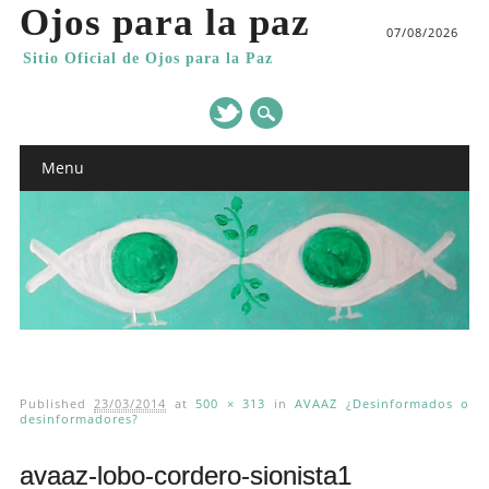
Ojos para la paz
07/08/2026
Sitio Oficial de Ojos para la Paz
Main menu
Skip
Menu
to
content
Published
23/03/2014
at
500 × 313
in
AVAAZ ¿Desinformados o
desinformadores?
avaaz-lobo-cordero-sionista1