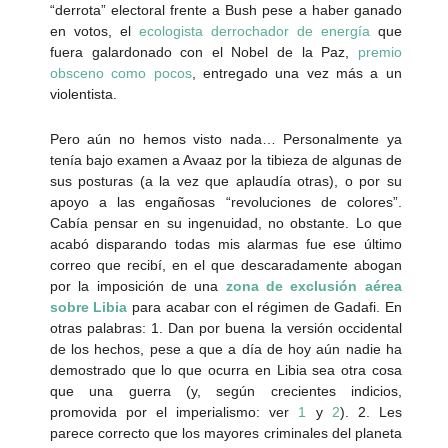
“derrota” electoral frente a Bush pese a haber ganado
en votos, el
ecologista derrochador de energía
que
fuera galardonado con el Nobel de la Paz,
premio
obsceno como pocos
, entregado una vez más a un
violentista.
Pero aún no hemos visto nada… Personalmente ya
tenía bajo examen a Avaaz por la tibieza de algunas de
sus posturas (a la vez que aplaudía otras), o por su
apoyo a las engañosas “revoluciones de colores”.
Cabía pensar en su ingenuidad, no obstante. Lo que
acabó disparando todas mis alarmas fue ese último
correo que recibí, en el que descaradamente abogan
por la imposición de una
zona de exclusión aérea
sobre Libia
para acabar con el régimen de Gadafi. En
otras palabras: 1. Dan por buena la versión occidental
de los hechos, pese a que a día de hoy aún nadie ha
demostrado que lo que ocurra en Libia sea otra cosa
que una guerra (y, según crecientes indicios,
promovida por el imperialismo: ver
1
y
2
). 2. Les
parece correcto que los mayores criminales del planeta