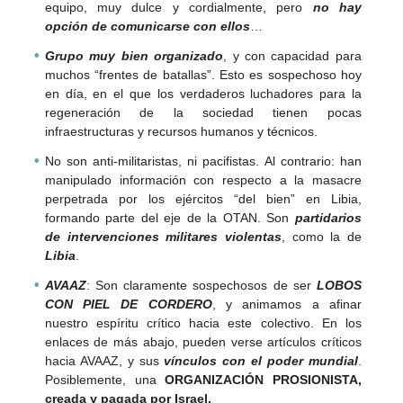
equipo, muy dulce y cordialmente, pero
no hay
opción de comunicarse con ellos
…
Grupo muy bien organizado
, y con capacidad para
muchos “frentes de batallas”. Esto es sospechoso hoy
en día, en el que los verdaderos luchadores para la
regeneración de la sociedad tienen pocas
infraestructuras y recursos humanos y técnicos.
No son anti-militaristas, ni pacifistas. Al contrario: han
manipulado información con respecto a la masacre
perpetrada por los ejércitos “del bien” en Libia,
formando parte del eje de la OTAN. Son
partidarios
de intervenciones militares violentas
, como la de
Libia
.
AVAAZ
: Son claramente sospechosos de ser
LOBOS
CON PIEL DE CORDERO
, y animamos a afinar
nuestro espíritu crítico hacia este colectivo. En los
enlaces de más abajo, pueden verse artículos críticos
hacia AVAAZ, y sus
vínculos con el poder mundial
.
Posiblemente, una
ORGANIZACIÓN PROSIONISTA,
creada y pagada por Israel.