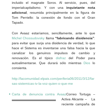
incluido el magnate Soros. Al servicio, pues, del
imperialcapitalismo. Y con una
inquietante nota
adicional
, resumida principalmente en la figura de
Tom Perriello: la conexión de fondo con el Gran
Tapado.
Con Avaaz estaríamos, sencillamente, ante lo que
Michel Chossudovsky
llama
“fabricando disidencia”
:
para evitar que surja una disidencia de verdad, lo que
hace el Sistema es inventarse una falsa hacia la que
canalizar los genuinos impulsos de cambio y
renovación. Es el típico
disfraz
del Poder para
autoalimentarse. Que durará sólo mientras
Dios
lo
consienta.
http://lacomunidad.elpais.com/periferia06/2011/3/12/far
sas-sistemicas-iv-la-voz-quien-o-que-me
Carta de denuncia contra Avaaz
Correo Tortuga –
Activa Alicante –
La
reciente campaña de