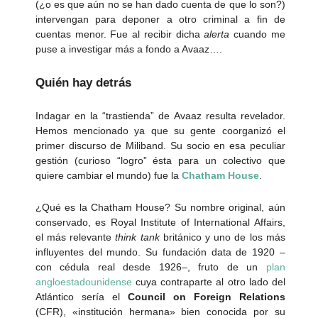
(¿o es que aún no se han dado cuenta de que lo son?)
intervengan para deponer a otro criminal a fin de
cuentas menor. Fue al recibir dicha
alerta
cuando me
puse a investigar más a fondo a Avaaz….
Quién hay detrás
Indagar en la “trastienda” de Avaaz resulta revelador.
Hemos mencionado ya que su gente coorganizó el
primer discurso de Miliband. Su socio en esa peculiar
gestión (curioso “logro” ésta para un colectivo que
quiere cambiar el mundo) fue la
Chatham House
.
¿Qué es la Chatham House? Su nombre original, aún
conservado, es Royal Institute of International Affairs,
el más relevante
think tank
británico y uno de los más
influyentes del mundo. Su fundación data de 1920 –
con cédula real desde 1926–, fruto de un
plan
angloestadounidense
cuya contraparte al otro lado del
Atlántico sería el
Council on Foreign Relations
(CFR), «institución hermana» bien conocida por su