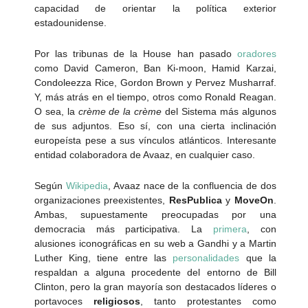
capacidad de orientar la política exterior
estadounidense.
Por las tribunas de la House han pasado
oradores
como David Cameron, Ban Ki-moon, Hamid Karzai,
Condoleezza Rice, Gordon Brown y Pervez Musharraf.
Y, más atrás en el tiempo, otros como Ronald Reagan.
O sea, la
crème de la crème
del Sistema más algunos
de sus adjuntos. Eso sí, con una cierta inclinación
europeísta pese a sus vínculos atlánticos. Interesante
entidad colaboradora de Avaaz, en cualquier caso.
Según
Wikipedia
, Avaaz nace de la confluencia de dos
organizaciones preexistentes,
ResPublica
y
MoveOn
.
Ambas, supuestamente preocupadas por una
democracia más participativa. La
primera
, con
alusiones iconográficas en su web a Gandhi y a Martin
Luther King, tiene entre las
personalidades
que la
respaldan a alguna procedente del entorno de Bill
Clinton, pero la gran mayoría son destacados líderes o
portavoces
religiosos
, tanto protestantes como