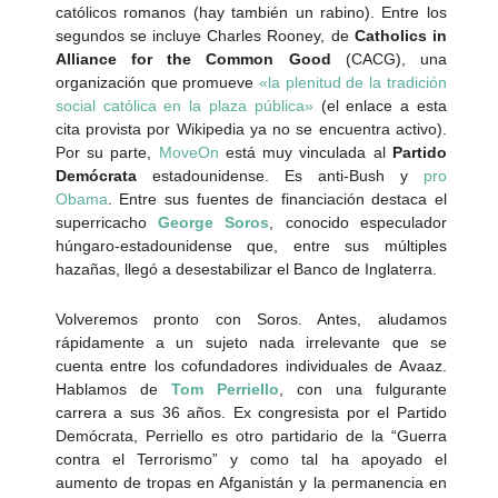
católicos romanos (hay también un rabino). Entre los
segundos se incluye Charles Rooney, de
Catholics in
Alliance for the Common Good
(CACG), una
organización que promueve
«la plenitud de la tradición
social católica en la plaza pública»
(el enlace a esta
cita provista por Wikipedia ya no se encuentra activo).
Por su parte,
MoveOn
está muy vinculada al
Partido
Demócrata
estadounidense. Es anti-Bush y
pro
Obama
. Entre sus fuentes de financiación destaca el
superricacho
George Soros
, conocido especulador
húngaro-estadounidense que, entre sus múltiples
hazañas, llegó a desestabilizar el Banco de Inglaterra.
Volveremos pronto con Soros. Antes, aludamos
rápidamente a un sujeto nada irrelevante que se
cuenta entre los cofundadores individuales de Avaaz.
Hablamos de
Tom Perriello
, con una fulgurante
carrera a sus 36 años. Ex congresista por el Partido
Demócrata, Perriello es otro partidario de la “Guerra
contra el Terrorismo” y como tal ha apoyado el
aumento de tropas en Afganistán y la permanencia en