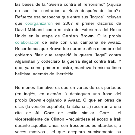
las bases de la “Guerra contra el Terrorismo” (¿quizá
no son tan contrarios a Bush después de todo?).
Refuerza esa sospecha que entre sus “logros” incluyan
que
coorganizaron
en 2007 el primer discurso de
David Miliband como ministro de Exteriores del Reino
Unido en la etapa de
Gordon Brown
. O la propia
colaboración
de éste con una campaña de Avaaz.
Recordemos que Brown fue durante años miembro del
gobierno Blair que respaldó la guerra “legal” contra
Afganistán y codeclaró la guerra ilegal contra Irak. Y
que, ya como primer ministro, mantuvo la misma línea
belicista, además de liberticida.
No menos llamativo es que en varias de sus portadas
(en inglés, en alemán…) destaquen una frase del
propio Brown elogiando a Avaaz. O que en otras de
ellas (la versión española, la italiana…) recurran a una
cita de
Al Gore
de estilo similar. Gore… el
vicepresidente de Clinton –recuérdese el acoso a Irak
durante aquellos años, con frecuentes bombardeos, a
veces masivos–, el que aceptara sumisamente su