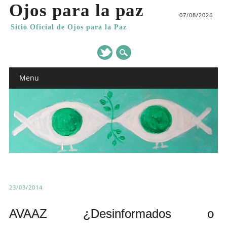
Ojos para la paz
07/08/2026
Sitio Oficial de Ojos para la Paz
Main menu
Skip
Menu
to
content
23/03/2014
AVAAZ ¿Desinformados o