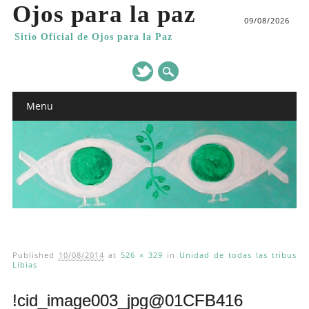
Ojos para la paz
09/08/2026
Sitio Oficial de Ojos para la Paz
Main menu
Skip
Menu
to
content
Published
10/08/2014
at
526 × 329
in
Unidad de todas las tribus
Libias
!cid_image003_jpg@01CFB416