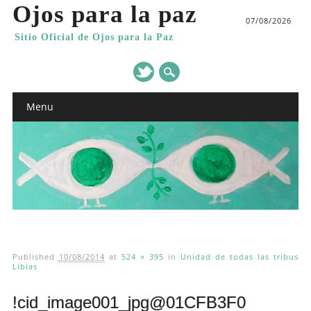
Ojos para la paz
07/08/2026
Sitio Oficial de Ojos para la Paz
Main menu
Skip
Menu
to
content
Published
10/08/2014
at
524 × 395
in
Unidad de todas las tribus
Libias
!cid_image001_jpg@01CFB3F0