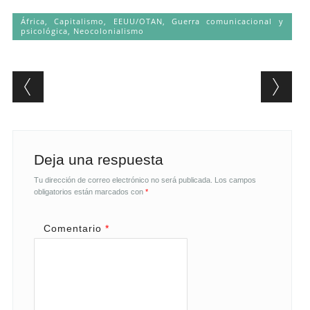
África
,
Capitalismo
,
EEUU/OTAN
,
Guerra comunicacional y
psicológica
,
Neocolonialismo
Post navigation
Deja una respuesta
Tu dirección de correo electrónico no será publicada.
Los campos
obligatorios están marcados con
*
Comentario
*