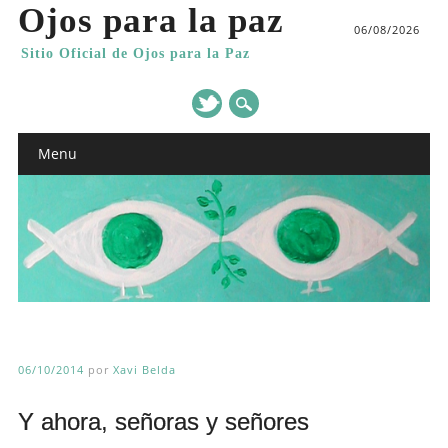
Ojos para la paz
06/08/2026
Sitio Oficial de Ojos para la Paz
Main menu
Skip
Menu
to
content
06/10/2014
por
Xavi Belda
Y ahora, señoras y señores