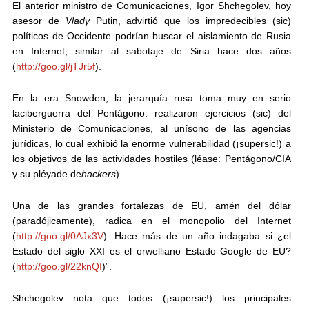
El anterior ministro de Comunicaciones, Igor Shchegolev, hoy
asesor de
Vlady
Putin, advirtió que los
impredecibles (sic)
políticos de Occidente podrían buscar el aislamiento de Rusia
en Internet
, similar al sabotaje de Siria hace dos años
(
http://goo.gl/jTJr5f
).
En la
era Snowden
, la jerarquía rusa toma muy en serio
la
ciberguerra
del Pentágono: realizaron
ejercicios (sic)
del
Ministerio de Comunicaciones, al unísono de las agencias
jurídicas, lo cual exhibió la enorme
vulnerabilidad (¡supersic!)
a
los
objetivos de las actividades hostiles
(léase: Pentágono/CIA
y su pléyade de
hackers
).
Una de las grandes fortalezas de EU, amén del dólar
(paradójicamente), radica en el monopolio del Internet
(
http://goo.gl/0AJx3V
). Hace más de un año indagaba si
¿el
Estado del siglo XXI
es el orwelliano
Estado Google
de EU?
(
http://goo.gl/22knQI
)”.
Shchegolev nota que
todos (¡supersic!) los principales