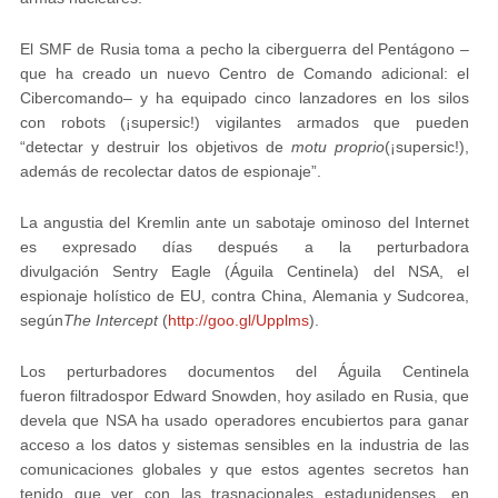
El SMF de Rusia toma a pecho la ciberguerra del Pentágono –
que ha creado un nuevo Centro de Comando adicional: el
Cibercomando– y ha equipado cinco lanzadores en los silos
con
robots (¡supersic!) vigilantes armados
que pueden
“detectar y destruir los objetivos de
motu proprio
(¡supersic!),
además de recolectar datos de espionaje”.
La angustia del Kremlin ante un sabotaje ominoso del Internet
es expresado días después a la perturbadora
divulgación
Sentry Eagle (Águila Centinela)
del NSA, el
espionaje holístico de EU, contra China, Alemania y Sudcorea,
según
The Intercept
(
http://goo.gl/Upplms
).
Los perturbadores documentos del Águila Centinela
fueron
filtrados
por Edward Snowden, hoy asilado en Rusia, que
devela que NSA ha usado operadores
encubiertos
para
ganar
acceso a los datos y sistemas sensibles en la industria de las
comunicaciones globales y que estos agentes secretos han
tenido que ver con las trasnacionales estadunidenses, en