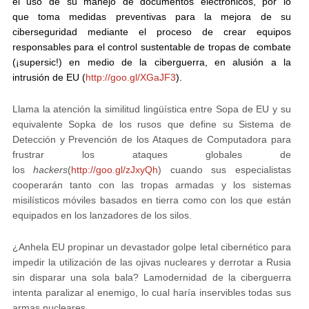
el uso de su manejo de documentos electrónicos
, por lo
que
toma medidas preventivas para la mejora de su
ciberseguridad mediante el proceso de crear equipos
responsables para el control sustentable de tropas de combate
(¡supersic!) en medio de la ciberguerra
, en alusión a la
intrusión de EU (
http://goo.gl/XGaJF3
).
Llama la atención la similitud lingüística entre Sopa de EU y su
equivalente Sopka de los rusos que define su
Sistema de
Detección y Prevención de los Ataques de Computadora
para
frustrar los ataques globales de
los
hackers
(
http://goo.gl/zJxyQh
) cuando sus especialistas
cooperarán tanto con las tropas armadas y los sistemas
misilísticos móviles basados en tierra como con los que están
equipados en los lanzadores de los silos.
¿Anhela EU propinar un devastador golpe letal cibernético para
impedir la utilización de las ojivas nucleares y derrotar a Rusia
sin disparar una sola bala? La
modernidad
de la ciberguerra
intenta paralizar al enemigo, lo cual haría inservibles todas sus
armas nucleares.