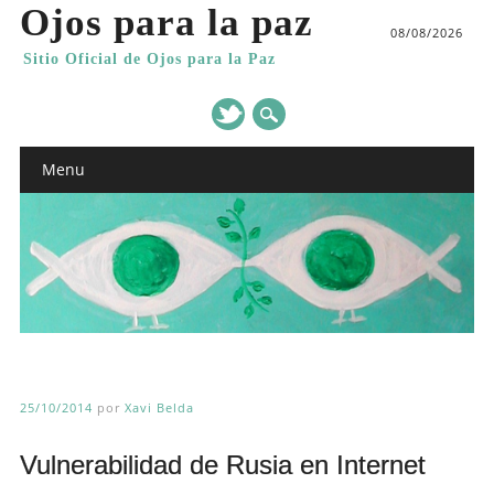
Ojos para la paz
08/08/2026
Sitio Oficial de Ojos para la Paz
Main menu
Skip
Menu
to
content
25/10/2014
por
Xavi Belda
Vulnerabilidad de Rusia en Internet