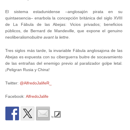
El sistema estadunidense –anglosajón pirata en su
quintaesencia– enarbola la concepción británica del siglo XVIII
de La Fábula de las Abejas:
Vicios privados; beneficios
públicos
, de Bernard de Mandeville, que expone el genuino
neoliberalismo
buitre avant la lettre
.
Tres siglos más tarde, la invariable Fábula anglosajona de las
Abejas es expuesta con su ciberguerra buitre de socavamiento
de las entrañas del enemigo previo al paralizador golpe letal.
¡Peligran Rusia y China!
Twitter:
@AlfredoJalifeR_
Facebook:
AlfredoJalife
by