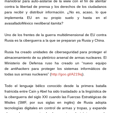
maniobrar para auto-aislarse de la www con el fin de atentar
contra la
libertad de prensa y los derechos de los ciudadanos
para recibir y distribuir información
. ¿No es, acaso, lo que
implementa EU en su propio suelo y hasta en el
avasallado
México neoliberal itamita
?
Uno de los frentes de la guerra multidimensional de EU contra
Rusia es la
ciberguerra
a la que se preparan ya Rusia y China.
Rusia ha creado
unidades de ciberseguridad
para proteger el
almacenamiento de su pletórico arsenal de armas nucleares. El
Ministerio de Defensa ruso ha creado un “nuevo equipo
de
antihackers
para proteger los sistemas informáticos de
todas sus armas nucleares” (
http://goo.gl/A219iq
).
Todo el lenguaje bélico conocido desde la primera batalla
fratricida entre Caín y Abel ha sido trasladado a la lingüística de
la ciberguerra del siglo XXI cuando las Fuerzas Estratégicas de
Misiles (SMF, por sus siglas en inglés) de Rusia
adopta
tecnologías digitales en control de armas y tropas, y expande