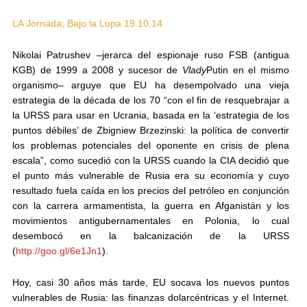
LA Jornada; Bajo la Lupa 19.10.14
Nikolai Patrushev –jerarca del espionaje ruso FSB (antigua
KGB) de 1999 a 2008 y sucesor de
Vlady
Putin en el mismo
organismo– arguye que
EU ha desempolvado una vieja
estrategia
de la década de los 70 “con el fin de resquebrajar a
la URSS para usar en Ucrania, basada en la ‘estrategia de los
puntos débiles’ de Zbigniew Brzezinski: la política de convertir
los problemas potenciales del oponente en crisis de plena
escala”, como sucedió con la URSS cuando
la CIA decidió que
el punto más vulnerable de Rusia era su economía
y cuyo
resultado fue
la caída en los precios del petróleo en conjunción
con la carrera armamentista, la guerra en Afganistán y los
movimientos antigubernamentales en Polonia
, lo cual
desembocó en la balcanización de la URSS
(
http://goo.gl/6e1Jn1
).
Hoy, casi 30 años más tarde, EU socava los nuevos puntos
vulnerables de Rusia: las finanzas dolarcéntricas y el Internet.