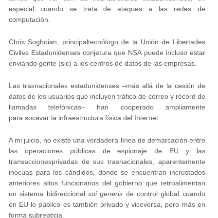
especial cuando se trata de ataques a las redes de
computación
.
Chris Soghoian, principal
tecnólogo
de la Unión de Libertades
Civiles Estadunidenses conjetura que NSA puede incluso
estar
enviando gente (sic) a los centros de datos
de las empresas.
Las trasnacionales estadunidenses –más allá de la cesión de
datos de los usuarios que incluyen tráfico de correo y récord de
llamadas telefónicas– han cooperado ampliamente
para
socavar la infraestructura física del Internet
.
A mi juicio, no existe una verdadera línea de demarcación entre
las operaciones
públicas
de espionaje de EU y las
transacciones
privadas
de sus trasnacionales, aparentemente
inocuas para los cándidos, donde se encuentran incrustados
anteriores altos funcionarios del gobierno que retroalimentan
un sistema bidireccional
sui generis
de control global cuando
en EU lo
público
es también
privado
y viceversa, pero más en
forma subrepticia.