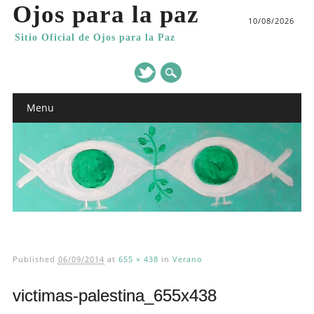
Ojos para la paz
10/08/2026
Sitio Oficial de Ojos para la Paz
Main menu
Skip
Menu
to
content
Published
06/09/2014
at
655 × 438
in
Verano
victimas-palestina_655x438