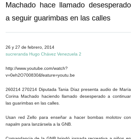
Machado hace llamado desesperado
Andrés Vázquez de Sola
a seguir guarimbas en las calles
26 y 27 de febrero, 2014
sucreranda Hugo Chávez Venezuela 2
http://www.youtube.com/watch?
v=0eh2O700830&feature=youtu.be
260214 270214 Diputada Tania Díaz presenta audio de María
Corina Machado haciendo llamado desesperado a continuar
las guarimbas en las calles.
Usan red Zello para enseñar a hacer bombas molotov con
napalm para lanzársela a la GNB.
Comandancia de la GNB brindó jornada recreativa a niños en