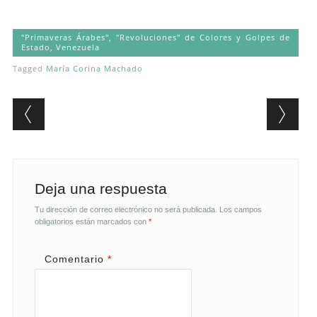
"Primaveras Árabes", "Revoluciones" de Colores y Golpes de
Estado
,
Venezuela
Tagged
María Corina Machado
Post navigation
Deja una respuesta
Tu dirección de correo electrónico no será publicada.
Los campos
obligatorios están marcados con
*
Comentario
*