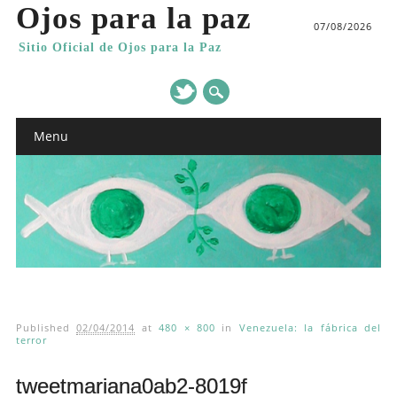
Ojos para la paz
07/08/2026
Sitio Oficial de Ojos para la Paz
Main menu
Skip
Menu
to
content
Published
02/04/2014
at
480 × 800
in
Venezuela: la fábrica del
terror
tweetmariana0ab2-8019f