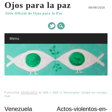
Ojos para la paz
08/08/2026
Sitio Oficial de Ojos para la Paz
Main menu
Skip
Menu
to
content
Published
03/02/2015
at
600 × 400
in
Venezuela: Golpe en tiempo
real
Venezuela Actos-violentos-en-