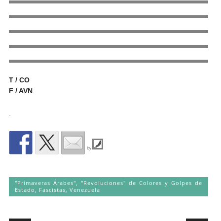
T / CO
F / AVN
.
by
"Primaveras Árabes", "Revoluciones" de Colores y Golpes de
Estado
,
Fascistas
,
Venezuela