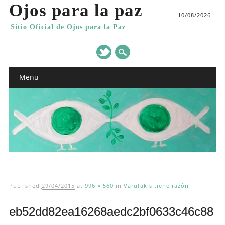
Ojos para la paz
10/08/2026
Sitio Oficial de Ojos para la Paz
Main menu
Skip
Menu
to
content
Published
29/04/2015
at
996 × 560
in
Varufakis tiene razón
eb52dd82ea16268aedc2bf0633c46c88