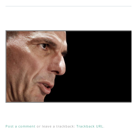
Andrés Vázquez de Sola
Post a comment
or leave a trackback:
Trackback URL
.