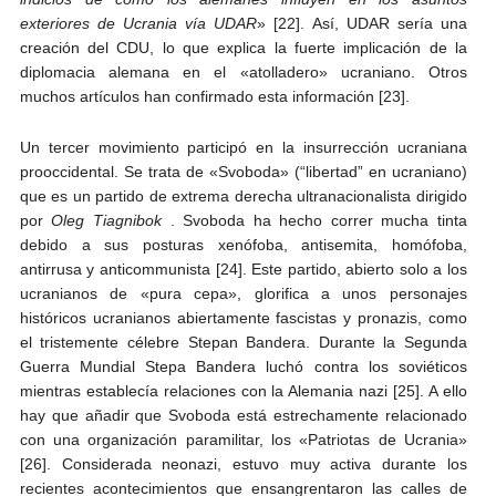
exteriores de Ucrania vía UDAR
» [22]. Así, UDAR sería una
creación del CDU, lo que explica la fuerte implicación de la
diplomacia alemana en el «atolladero» ucraniano. Otros
muchos artículos han confirmado esta información [23].
Un tercer movimiento participó en la insurrección ucraniana
prooccidental. Se trata de «Svoboda» (“libertad” en ucraniano)
que es un partido de extrema derecha ultranacionalista dirigido
por
Oleg Tiagnibok
. Svoboda ha hecho correr mucha tinta
debido a sus posturas xenófoba, antisemita, homófoba,
antirrusa y anticommunista [24]. Este partido, abierto solo a los
ucranianos de «pura cepa», glorifica a unos personajes
históricos ucranianos abiertamente fascistas y pronazis, como
el tristemente célebre Stepan Bandera. Durante la Segunda
Guerra Mundial Stepa Bandera luchó contra los soviéticos
mientras establecía relaciones con la Alemania nazi [25]. A ello
hay que añadir que Svoboda está estrechamente relacionado
con una organización paramilitar, los «Patriotas de Ucrania»
[26]. Considerada neonazi, estuvo muy activa durante los
recientes acontecimientos que ensangrentaron las calles de