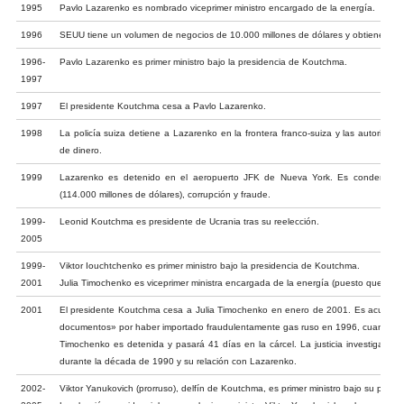
1995
Pavlo Lazarenko es nombrado viceprimer ministro encargado de la energía.
1996
SEUU tiene un volumen de negocios de 10.000 millones de dólares y obtiene 4.000
1996-
Pavlo Lazarenko es primer ministro bajo la presidencia de Koutchma.
1997
1997
El presidente Koutchma cesa a Pavlo Lazarenko.
1998
La policía suiza detiene a Lazarenko en la frontera franco-suiza y las autorid
de dinero.
1999
Lazarenko es detenido en el aeropuerto JFK de Nueva York. Es condenado
(114.000 millones de dólares), corrupción y fraude.
1999-
Leonid Koutchma es presidente de Ucrania tras su reelección.
2005
1999-
Viktor Iouchtchenko es primer ministro bajo la presidencia de Koutchma.
2001
Julia Timochenko es viceprimer ministra encargada de la energía (puesto que hab
2001
El presidente Koutchma cesa a Julia Timochenko en enero de 2001. Es acusada 
documentos» por haber importado fraudulentamente gas ruso en 1996, cuando e
Timochenko es detenida y pasará 41 días en la cárcel. La justicia investiga su a
durante la década de 1990 y su relación con Lazarenko.
2002-
Viktor Yanukovich (prorruso), delfín de Koutchma, es primer ministro bajo su presid