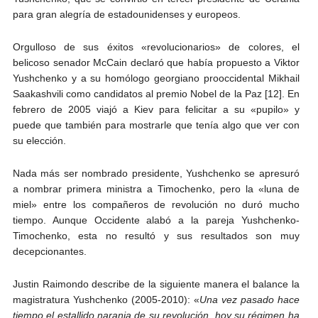
para gran alegría de estadounidenses y europeos.
Orgulloso de sus éxitos «revolucionarios» de colores, el
belicoso senador McCain declaró que había propuesto a Viktor
Yushchenko y a su homólogo georgiano prooccidental Mikhail
Saakashvili como candidatos al premio Nobel de la Paz [12]. En
febrero de 2005 viajó a Kiev para felicitar a su «pupilo» y
puede que también para mostrarle que tenía algo que ver con
su elección.
Nada más ser nombrado presidente, Yushchenko se apresuró
a nombrar primera ministra a Timochenko, pero la «luna de
miel» entre los compañeros de revolución no duró mucho
tiempo. Aunque Occidente alabó a la pareja Yushchenko-
Timochenko, esta no resultó y sus resultados son muy
decepcionantes.
Justin Raimondo describe de la siguiente manera el balance la
magistratura Yushchenko (2005-2010): «
Una vez pasado hace
tiempo el estallido naranja de su revolución, hoy su régimen ha