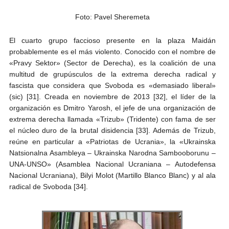
Foto: Pavel Sheremeta
El cuarto grupo faccioso presente en la plaza Maidán
probablemente es el más violento. Conocido con el nombre de
«Pravy Sektor» (Sector de Derecha), es la coalición de una
multitud de grupúsculos de la extrema derecha radical y
fascista que considera que Svoboda es «demasiado liberal»
(sic) [31]. Creada en noviembre de 2013 [32], el líder de la
organización es Dmitro Yarosh, el jefe de una organización de
extrema derecha llamada «Trizub» (Tridente) con fama de ser
el núcleo duro de la brutal disidencia [33]. Además de Trizub,
reúne en particular a «Patriotas de Ucrania», la «Ukrainska
Natsionalna Asambleya – Ukrainska Narodna Sambooborunu –
UNA-UNSO» (Asamblea Nacional Ucraniana – Autodefensa
Nacional Ucraniana), Bilyi Molot (Martillo Blanco Blanc) y al ala
radical de Svoboda [34].