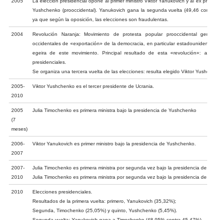
2005
La elección presidencial opone al primer ministro Viktor Yanukovich y al ex primer mi
Yushchenko (prooccidental). Yanukovich gana la segunda vuelta (49,46 contra 4
ya que según la oposición, las elecciones son fraudulentas.
2004
Revolución Naranja: Movimiento de protesta popular prooccidental gener
occidentales de «exportación» de la democracia, en particular estadounidenses.
egeira de este movimiento. Principal resultado de esta «revolución»: anula
presidenciales.
Se organiza una tercera vuelta de las elecciones: resulta elegido Viktor Yushchen
2005-
Viktor Yushchenko es el tercer presidente de Ucrania.
2010
2005
Julia Timochenko es primera ministra bajo la presidencia de Yushchenko
(7
meses)
2006-
Viktor Yanukovich es primer ministro bajo la presidencia de Yushchenko.
2007
2007-
Julia Timochenko es primera ministra por segunda vez bajo la presidencia de Yus
2010
Julia Timochenko es primera ministra por segunda vez bajo la presidencia de Yus
2010
Elecciones presidenciales.
Resultados de la primera vuelta: primero, Yanukovich (35,32%);
Segunda, Timochenko (25,05%) y quinto, Yushchenko (5,45%).
Segunda vuelta: Yanukovich gana a Timochenko (48,95% contra 45,47%).