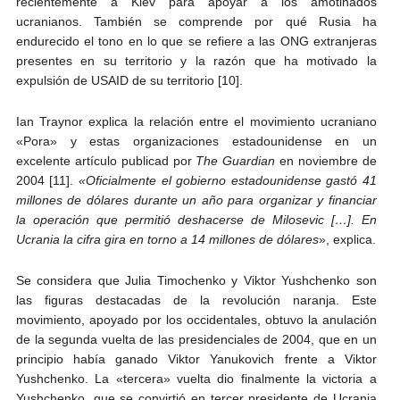
recientemente a Kiev para apoyar a los amotinados
ucranianos. También se comprende por qué Rusia ha
endurecido el tono en lo que se refiere a las ONG extranjeras
presentes en su territorio y la razón que ha motivado la
expulsión de USAID de su territorio [10].
Ian Traynor explica la relación entre el movimiento ucraniano
«Pora» y estas organizaciones estadounidense en un
excelente artículo publicad por
The Guardian
en noviembre de
2004 [11].
«Oficialmente el gobierno estadounidense gastó 41
millones de dólares durante un año para organizar y financiar
la operación que permitió deshacerse de Milosevic […]. En
Ucrania la cifra gira en torno a 14 millones de dólares
», explica.
Se considera que Julia Timochenko y Viktor Yushchenko son
las figuras destacadas de la revolución naranja. Este
movimiento, apoyado por los occidentales, obtuvo la anulación
de la segunda vuelta de las presidenciales de 2004, que en un
principio había ganado Viktor Yanukovich frente a Viktor
Yushchenko. La «tercera» vuelta dio finalmente la victoria a
Yushchenko, que se convirtió en tercer presidente de Ucrania