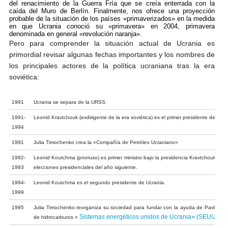
del renacimiento de la Guerra Fría que se creía enterrada con la
caída del Muro de Berlín. Finalmente, nos ofrece una proyección
probable de la situación de los países «primaverizados» en la medida
en que Ucrania conoció su «primavera» en 2004, primavera
denominada en general «revolución naranja».
Pero para comprender la situación actual de Ucrania es
primordial revisar algunas fechas importantes y los nombres de
los principales actores de la política ucraniana tras la era
soviética:
1991
Ucrania se separa de la URSS.
1991-
Leonid Kravtchouk (exdirigente de la era soviética) es el primer presidente de Ucra
1994
1991
Julia Timochenko crea la «Compañía de Petróleo Ucraniano»
1992-
Leonid Koutchma (prorruso) es primer ministro bajo la presidencia Kravtchouk. Dim
1993
elecciones presidenciales del año siguiente.
1994-
Leonid Koutchma es el segundo presidente de Ucrania.
1999
1995
Julia Timochenko reorganiza su sociedad para fundar con la ayuda de Pavlo Laz
Sistemas energéticos unidos de Ucrania» (SEUU)
de hidrocarburos «
.