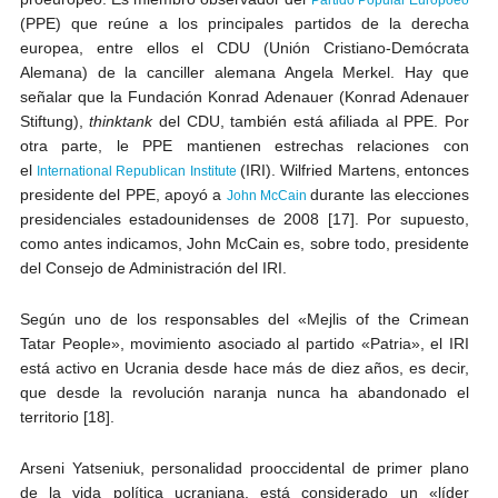
(PPE) que reúne a los principales partidos de la derecha
europea, entre ellos el CDU (Unión Cristiano-Demócrata
Alemana) de la canciller alemana Angela Merkel. Hay que
señalar que la Fundación Konrad Adenauer (Konrad Adenauer
Stiftung),
thinktank
del CDU, también está afiliada al PPE. Por
otra parte, le PPE mantienen estrechas relaciones con
el
(IRI). Wilfried Martens, entonces
International Republican Institute
presidente del PPE, apoyó a
durante las elecciones
John McCain
presidenciales estadounidenses de 2008 [17]. Por supuesto,
como antes indicamos, John McCain es, sobre todo, presidente
del Consejo de Administración del IRI.
Según uno de los responsables del «Mejlis of the Crimean
Tatar People», movimiento asociado al partido «Patria», el IRI
está activo en Ucrania desde hace más de diez años, es decir,
que desde la revolución naranja nunca ha abandonado el
territorio [18].
Arseni Yatseniuk, personalidad prooccidental de primer plano
de la vida política ucraniana, está considerado un «líder