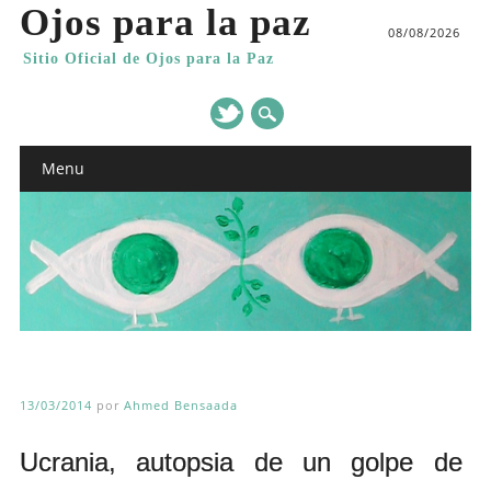
Ojos para la paz
08/08/2026
Sitio Oficial de Ojos para la Paz
Main menu
Skip
Menu
to
content
13/03/2014
por
Ahmed Bensaada
Ucrania, autopsia de un golpe de