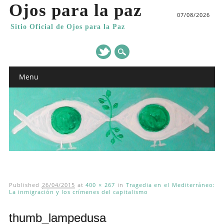
Ojos para la paz
07/08/2026
Sitio Oficial de Ojos para la Paz
Main menu
Skip
Menu
to
content
Published
26/04/2015
at
400 × 267
in
Tragedia en el Mediterráneo:
La inmigración y los crímenes del capitalismo
thumb_lampedusa