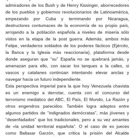
admiradores de los Bush y de Henry Kissinger, aborrecedores
de los pueblos y gobiernos revolucionarios de Latinoamérica,
empezando por Cuba y terminando por Nicaragua,
destructores contumaces de la economía de su propio país,
arrojando a la población española a niveles de miseria sólo
vistos en la etapa de la post guerra. Además, ambos más
Felipe, verdaderos soldados de los poderes fácticos (Ejército,
la Banca y la Iglesia más reaccionaria), plataforma desde
donde aseguran que “su” España no se quebrará jamás, y
amenazan para ello, con sacar los tanques a la calles, si
vascos y catalanes continúan intentando elevar anclas y
navegar hacia un futuro independiente.
Esta perspectiva imperial para la que hoy Venezuela chavista
es un enemigo a derrotar, cuenta con el concurso del
terrorismo mediático del ABC, El País, El Mundo, La Razón y
otros engendros parecidos. También logra adeptos entre
algunos partidos de “indignados demócratas”, más jóvenes y
“desenfadados” que los tradicionales, pero a su vez amantes
de «la unidad territorial española”. O el caso de ex jueces
como Baltasar Garzón, que critica la prisión del Alcalde