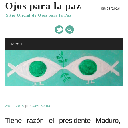
Ojos para la paz
09/08/2026
Sitio Oficial de Ojos para la Paz
Main menu
Skip
Menu
to
content
23/04/2015
por
Xavi Belda
Tiene razón el presidente Maduro,