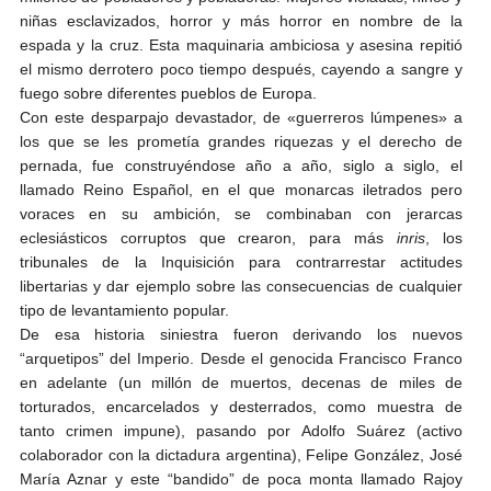
niñas esclavizados, horror y más horror en nombre de la
espada y la cruz. Esta maquinaria ambiciosa y asesina repitió
el mismo derrotero poco tiempo después, cayendo a sangre y
fuego sobre diferentes pueblos de Europa.
Con este desparpajo devastador, de «guerreros lúmpenes» a
los que se les prometía grandes riquezas y el derecho de
pernada, fue construyéndose año a año, siglo a siglo, el
llamado Reino Español, en el que monarcas iletrados pero
voraces en su ambición, se combinaban con jerarcas
eclesiásticos corruptos que crearon, para más
inris
, los
tribunales de la Inquisición para contrarrestar actitudes
libertarias y dar ejemplo sobre las consecuencias de cualquier
tipo de levantamiento popular.
De esa historia siniestra fueron derivando los nuevos
“arquetipos” del Imperio. Desde el genocida Francisco Franco
en adelante (un millón de muertos, decenas de miles de
torturados, encarcelados y desterrados, como muestra de
tanto crimen impune), pasando por Adolfo Suárez (activo
colaborador con la dictadura argentina), Felipe González, José
María Aznar y este “bandido” de poca monta llamado Rajoy