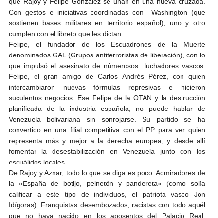
que Rajoy y Felipe González se unan en una nueva cruzada.
Con gestos e iniciativas coordinadas con Washington (que
sostienen bases militares en territorio español), uno y otro
cumplen con el libreto que les dictan.
Felipe, el fundador de los Escuadrones de la Muerte
denominados GAL (Grupos antiterroristas de liberación), con lo
que impulsó el asesinato de númerosos luchadores vascos.
Felipe, el gran amigo de Carlos Andrés Pérez, con quien
intercambiaron nuevas fórmulas represivas e hicieron
suculentos negocios. Ese Felipe de la OTAN y la destrucción
planificada de la industria española, no puede hablar de
Venezuela bolivariana sin sonrojarse. Su partido se ha
convertido en una filial competitiva con el PP para ver quien
representa más y mejor a la derecha europea, y desde allí
fomentar la desestabilización en Venezuela junto con los
escuálidos locales.
De Rajoy y Aznar, todo lo que se diga es poco. Admiradores de
la «España de botijo, peinetón y pandereta» (como solía
calificar a este tipo de individuos, el patriota vasco Jon
Idígoras). Franquistas desembozados, racistas con todo aquél
que no haya nacido en los aposentos del Palacio Real,