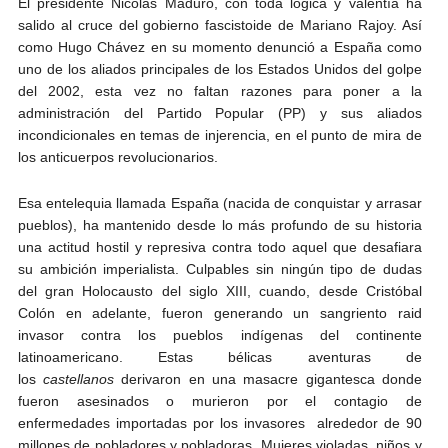
El presidente Nicolás Maduro, con toda lógica y valentía ha
salido al cruce del gobierno fascistoide de Mariano Rajoy. Así
como Hugo Chávez en su momento denunció a España como
uno de los aliados principales de los Estados Unidos del golpe
del 2002, esta vez no faltan razones para poner a la
administración del Partido Popular (PP) y sus aliados
incondicionales en temas de injerencia, en el punto de mira de
los anticuerpos revolucionarios.
Esa entelequia llamada España (nacida de conquistar y arrasar
pueblos), ha mantenido desde lo más profundo de su historia
una actitud hostil y represiva contra todo aquel que desafiara
su ambición imperialista. Culpables sin ningún tipo de dudas
del gran Holocausto del siglo XIII, cuando, desde Cristóbal
Colón en adelante, fueron generando un sangriento raid
invasor contra los pueblos indígenas del continente
latinoamericano. Estas bélicas aventuras de
los
castellanos
derivaron en una masacre gigantesca donde
fueron asesinados o murieron por el contagio de
enfermedades importadas por los invasores alrededor de 90
millones de pobladores y pobladoras. Mujeres violadas, niños y