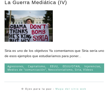
La Guerra Mediática (IV)
Andrés Vázquez de Sola
Siria es uno de los objetivos Ya comentamos que Siria sería uno
de esos ejemplos que estudiaríamos para poner...
Agresiones
,
Capitalismo
,
EEUU
,
EEUU/OTAN
,
Injerencias
,
Medios de "comunicación"
,
Neocolonialismo
,
Siria
,
Vídeos
© Ojos para la paz -
Mapa del sitio web