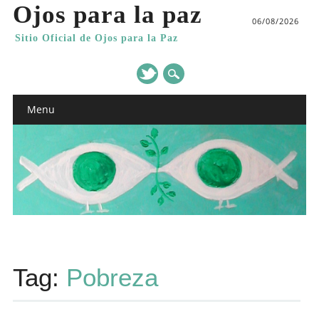
Ojos para la paz
06/08/2026
Sitio Oficial de Ojos para la Paz
Main menu
Skip
Menu
to
content
Tag:
Pobreza