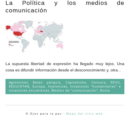
La Política y los medios de
Andrés Vázquez de Sola
comunicación
La supuesta libertad de expresión ha llegado muy lejos. Una
cosa es difundir información desde el desconocimiento y, otra...
Agresiones
,
Bases yanquis
,
Capitalismo
,
Censura
,
EEUU
,
EEUU/OTAN
,
Europa
,
Injerencias
,
Invasiones "humanitarias" e
invasiones encubiertas
,
Medios de "comunicación"
,
Rusia
© Ojos para la paz -
Mapa del sitio web