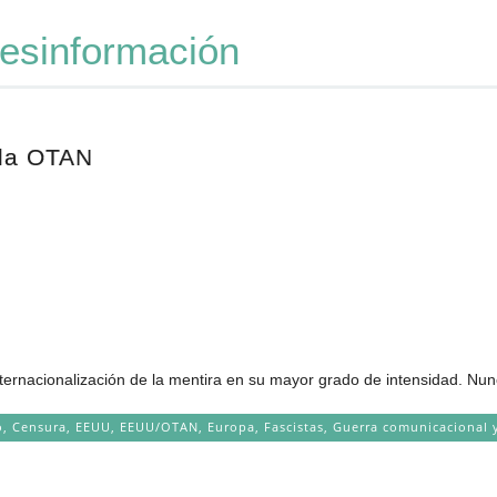
esinformación
 la OTAN
ternacionalización de la mentira en su mayor grado de intensidad. Nunc
o
,
Censura
,
EEUU
,
EEUU/OTAN
,
Europa
,
Fascistas
,
Guerra comunicacional y