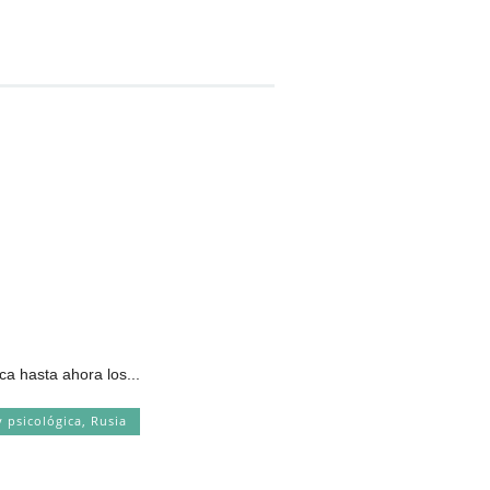
a hasta ahora los...
 psicológica
,
Rusia