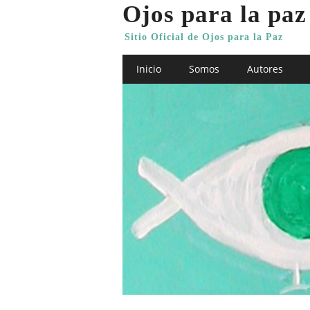
Ojos para la paz
Sitio Oficial de Ojos para la Paz
Main menu
Skip
Inicio
Somos
Autores
to
content