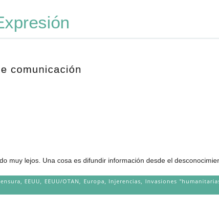
Expresión
 de comunicación
do muy lejos. Una cosa es difundir información desde el desconocimient
ensura
,
EEUU
,
EEUU/OTAN
,
Europa
,
Injerencias
,
Invasiones "humanitaria