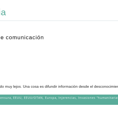
ia
 de comunicación
do muy lejos. Una cosa es difundir información desde el desconocimient
ensura
,
EEUU
,
EEUU/OTAN
,
Europa
,
Injerencias
,
Invasiones "humanitaria