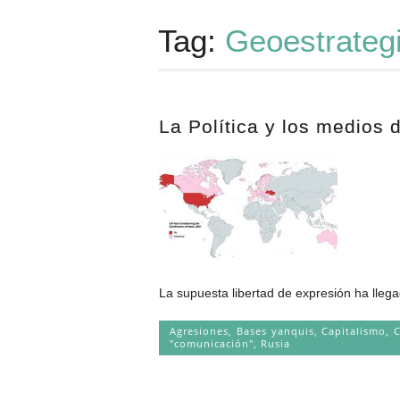
Tag:
Geoestrateg
La Política y los medios
La supuesta libertad de expresión ha llega
Agresiones
,
Bases yanquis
,
Capitalismo
,
C
"comunicación"
,
Rusia