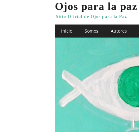
Ojos para la paz
Sitio Oficial de Ojos para la Paz
Main menu
Skip
Inicio
Somos
Autores
to
content