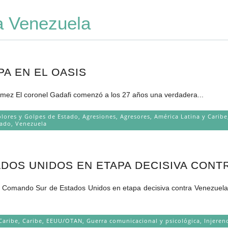
 Venezuela
A EN EL OASIS
l coronel Gadafi comenzó a los 27 años una verdadera...
olores y Golpes de Estado
,
Agresiones
,
Agresores
,
América Latina y Caribe
tado
,
Venezuela
DOS UNIDOS EN ETAPA DECISIVA CONT
″, Comando Sur de Estados Unidos en etapa decisiva 
Caribe
,
Caribe
,
EEUU/OTAN
,
Guerra comunicacional y psicológica
,
Injeren