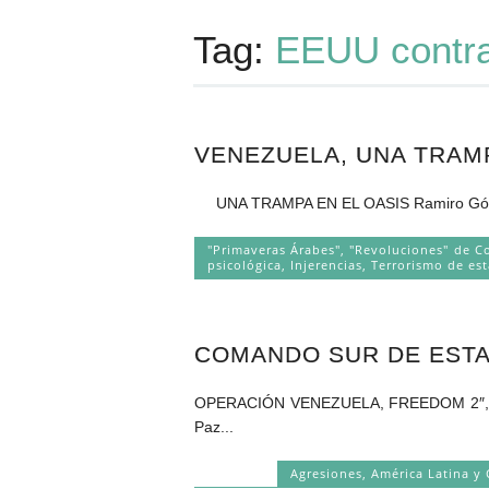
Tag:
EEUU contra
VENEZUELA, UNA TRAMP
UNA TRAMPA EN EL OASIS Ramiro Gómez E
"Primaveras Árabes", "Revoluciones" de C
psicológica
,
Injerencias
,
Terrorismo de es
COMANDO SUR DE ESTA
OPERACIÓN VENEZUELA, FREEDOM 2
Paz...
Agresiones
,
América Latina y 