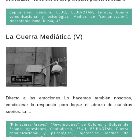
Capitalismo
,
Censura
,
EEUU
,
EEUU/OTAN
,
Europa
,
Guerra
comunicacional y psicológica
,
Medios de "comunicación"
,
Neocolonialismo
,
Rusia
,
UE
La Guerra Mediática (V)
Directo a las emociones Lo hacemos también nosotros,
condicionar la respuesta para lograr el abrazo de nuestros
sueños. En...
"Primaveras Árabes", "Revoluciones" de Colores y Golpes de
Estado
,
Agresiones
,
Capitalismo
,
EEUU
,
EEUU/OTAN
,
Guerra
comunicacional y psicológica
,
Injerencias
,
Medios de