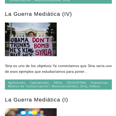
"comunicación"
,
Neocolonialismo
,
Siria
La Guerra Mediática (IV)
Siria es uno de los objetivos Ya comentamos que Siria sería uno
de esos ejemplos que estudiaríamos para poner...
Agresiones
,
Capitalismo
,
EEUU
,
EEUU/OTAN
,
Injerencias
,
Medios de "comunicación"
,
Neocolonialismo
,
Siria
,
Vídeos
La Guerra Mediática (I)