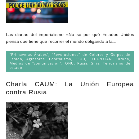
Las dianas del imperialismo «No sé por qué Estados Unidos
piensa que tiene que recorrer el mundo obligando a la...
"Primaveras Árabes", "Revoluciones" de Colores y Golpes de
Estado
,
Agresores
,
Capitalismo
,
EEUU
,
EEUU/OTAN
,
Europa
,
Medios de "comunicación"
,
ONU
,
Rusia
,
Siria
,
Terrorismo de
estado
Charla CAUM: La Unión Europea
contra Rusia