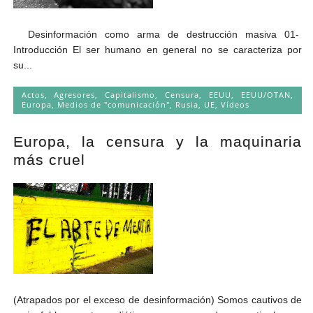
Desinformación como arma de destrucción masiva 01-
Introducción El ser humano en general no se caracteriza por
su...
Actos
,
Agresores
,
Capitalismo
,
Censura
,
EEUU
,
EEUU/OTAN
,
Europa
,
Medios de "comunicación"
,
Rusia
,
UE
,
Vídeos
Europa, la censura y la maquinaria
más cruel
(Atrapados por el exceso de desinformación) Somos cautivos de