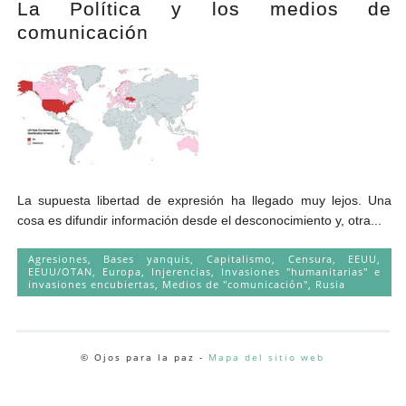
La Política y los medios de
Andrés Vázquez de Sola
comunicación
La supuesta libertad de expresión ha llegado muy lejos. Una
cosa es difundir información desde el desconocimiento y, otra...
Agresiones
,
Bases yanquis
,
Capitalismo
,
Censura
,
EEUU
,
EEUU/OTAN
,
Europa
,
Injerencias
,
Invasiones "humanitarias" e
invasiones encubiertas
,
Medios de "comunicación"
,
Rusia
© Ojos para la paz -
Mapa del sitio web