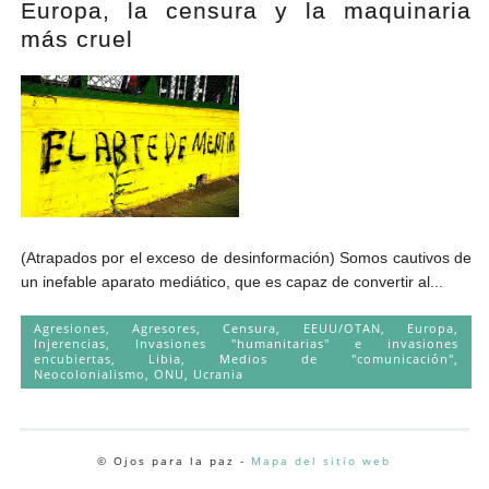
Europa, la censura y la maquinaria
Andrés Vázquez de Sola
más cruel
(Atrapados por el exceso de desinformación) Somos cautivos de
un inefable aparato mediático, que es capaz de convertir al...
Agresiones
,
Agresores
,
Censura
,
EEUU/OTAN
,
Europa
,
Injerencias
,
Invasiones "humanitarias" e invasiones
encubiertas
,
Libia
,
Medios de "comunicación"
,
Neocolonialismo
,
ONU
,
Ucrania
© Ojos para la paz -
Mapa del sitio web