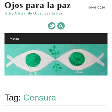
Ojos para la paz
06/08/2026
Sitio Oficial de Ojos para la Paz
Main menu
Skip
Menu
to
content
Tag:
Censura