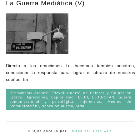
La Guerra Mediática (V)
Andrés Vázquez de Sola
Directo a las emociones Lo hacemos también nosotros,
condicionar la respuesta para lograr el abrazo de nuestros
sueños. En...
"Primaveras Árabes", "Revoluciones" de Colores y Golpes de
Estado
,
Agresiones
,
Capitalismo
,
EEUU
,
EEUU/OTAN
,
Guerra
comunicacional y psicológica
,
Injerencias
,
Medios de
"comunicación"
,
Neocolonialismo
,
Siria
© Ojos para la paz -
Mapa del sitio web