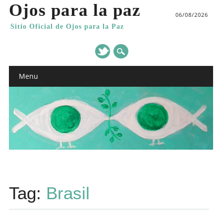
Ojos para la paz
06/08/2026
Sitio Oficial de Ojos para la Paz
Main menu
Skip
Menu
to
content
Tag:
Brasil