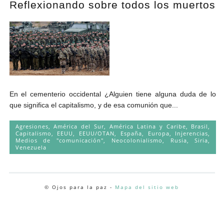
Reflexionando sobre todos los muertos
Andrés Vázquez de Sola
En el cementerio occidental ¿Alguien tiene alguna duda de lo
que significa el capitalismo, y de esa comunión que...
Agresiones
,
América del Sur
,
América Latina y Caribe
,
Brasil
,
Capitalismo
,
EEUU
,
EEUU/OTAN
,
España
,
Europa
,
Injerencias
,
Medios de "comunicación"
,
Neocolonialismo
,
Rusia
,
Siria
,
Venezuela
© Ojos para la paz -
Mapa del sitio web