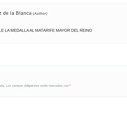
z de la Blanca
E LA MEDALLA AL MATARIFE MAYOR DEL REINO
ada.
Los campos obligatorios están marcados con
*