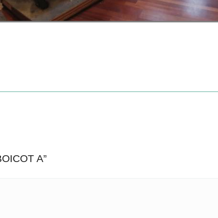
BOICOT A
”