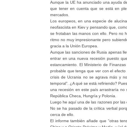
Aunque la UE ha anunciado una ayuda de 1
que tener en cuenta que se está en pl
mercados.
Los europeos, en una especie de alucina
neofascista en Kiev y pensando que, como 
se frotaban las manos con ello. Pero no h
ritmo no muy impresionante pero subiendo 
gracia a la Unión Europea.
Aunque las sanciones de Rusia apenas lle
entrar en una nueva recesión puesto qu
estancamiento. El Ministerio de Finanza
probable que tenga que ver con el efecto d
crisis de Ucrania no se agrava más y n
temporal”. ¿A qué se está refiriendo? Pues
una recesión en este país arrastraría no
República Checa, Hungría y Polonia.
Luego he aquí una de las razones por las q
No se ha pasado de la crítica verbal porq
cerca de ello.
El informe también añade que “otras ten
China y a Oriente Próximo y Medio, y “el d