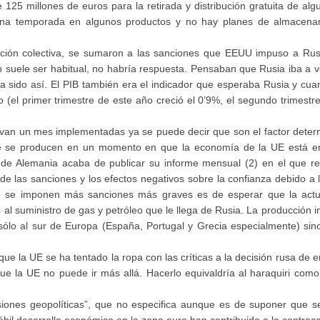
25 millones de euros para la retirada y distribución gratuita de alg
ena temporada en algunos productos y no hay planes de almacena
ción colectiva, se sumaron a las sanciones que EEUU impuso a Rusi
suele ser habitual, no habría respuesta. Pensaban que Rusia iba a ve
a sido así. El PIB también era el indicador que esperaba Rusia y cu
(el primer trimestre de este año creció el 0’9%, el segundo trimestre
van un mes implementadas ya se puede decir que son el factor deter
e se producen en un momento en que la economía de la UE está en 
s de Alemania acaba de publicar su informe mensual (2) en el que r
e las sanciones y los efectos negativos sobre la confianza debido a l
o se imponen más sanciones más graves es de esperar que la actu
 al suministro de gas y petróleo que le llega de Rusia. La producción i
 sólo al sur de Europa (España, Portugal y Grecia especialmente) sin
ue la UE se ha tentado la ropa con las críticas a la decisión rusa de
ue la UE no puede ir más allá. Hacerlo equivaldría al haraquiri com
siones geopolíticas”, que no especifica aunque es de suponer que s
ébil desarrollo económico en la zona euro han contribuido a la contrac