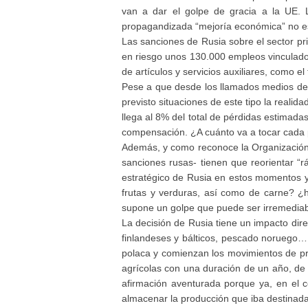
van a dar el golpe de gracia a la UE. L
propagandizada “mejoría económica” no 
Las sanciones de Rusia sobre el sector p
en riesgo unos 130.000 empleos vinculado
de artículos y servicios auxiliares, como el
Pese a que desde los llamados medios de 
previsto situaciones de este tipo la real
llega al 8% del total de pérdidas estimada
compensación. ¿A cuánto va a tocar cada p
Además, y como reconoce la Organización p
sanciones rusas- tienen que reorientar “
estratégico de Rusia en estos momentos y
frutas y verduras, así como de carne? ¿
supone un golpe que puede ser irremediabl
La decisión de Rusia tiene un impacto direc
finlandeses y bálticos, pescado noruego… E
polaca y comienzan los movimientos de pr
agrícolas con una duración de un año, de
afirmación aventurada porque ya, en el 
almacenar la producción que iba destinada