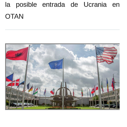
la posible entrada de Ucrania en
Andrés Vázquez de Sola
OTAN