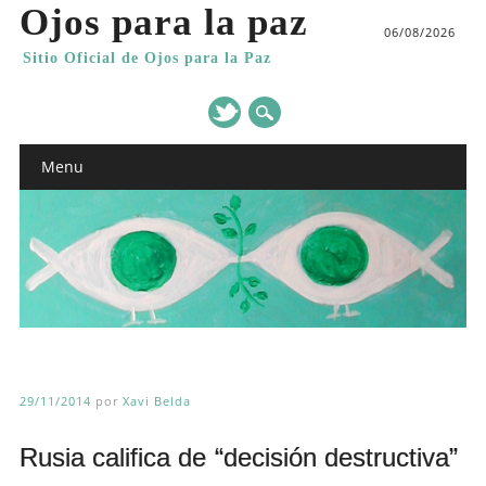
Ojos para la paz
06/08/2026
Sitio Oficial de Ojos para la Paz
Main menu
Skip
Menu
to
content
29/11/2014
por
Xavi Belda
Rusia califica de “decisión destructiva”